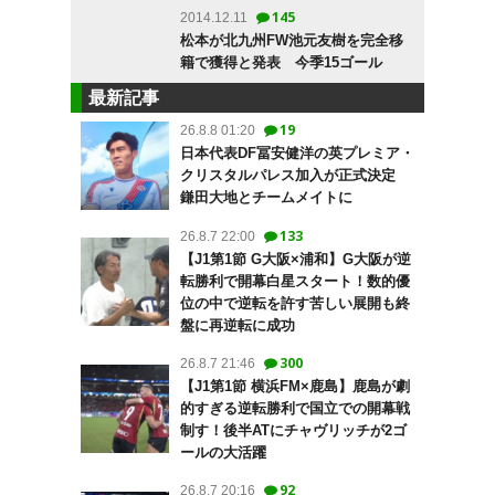
145
2014.12.11
松本が北九州FW池元友樹を完全移
籍で獲得と発表 今季15ゴール
最新記事
19
26.8.8 01:20
日本代表DF冨安健洋の英プレミア・
クリスタルパレス加入が正式決定
鎌田大地とチームメイトに
133
26.8.7 22:00
【J1第1節 G大阪×浦和】G大阪が逆
転勝利で開幕白星スタート！数的優
位の中で逆転を許す苦しい展開も終
盤に再逆転に成功
300
26.8.7 21:46
【J1第1節 横浜FM×鹿島】鹿島が劇
的すぎる逆転勝利で国立での開幕戦
制す！後半ATにチャヴリッチが2ゴ
ールの大活躍
92
26.8.7 20:16