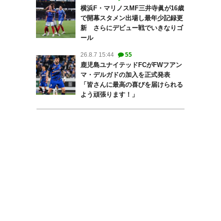
横浜F・マリノスMF三井寺眞が16歳
で開幕スタメン出場し最年少記録更
新 さらにデビュー戦でいきなりゴ
ール
55
26.8.7 15:44
鹿児島ユナイテッドFCがFWフアン
マ・デルガドの加入を正式発表
「皆さんに最高の喜びを届けられる
よう頑張ります！」