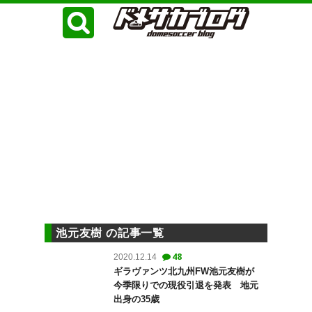
池元友樹 の記事一覧
48
2020.12.14
ギラヴァンツ北九州FW池元友樹が
今季限りでの現役引退を発表 地元
出身の35歳