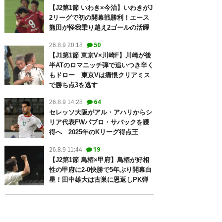
【J2第1節 いわき×今治】いわきがJ
2リーグで初の開幕戦勝利！エース
熊田が怪我乗り越え2ゴールの活躍
50
26.8.9 20:18
【J1第1節 東京V×川崎F】川崎が後
半ATのロマニッチ弾で追いつき辛く
もドロー 東京Vは痛恨クリアミス
で勝ち点3を逃す
64
26.8.9 14:28
セレッソ大阪がアル・アハリからシ
リア代表FWパブロ・サバックを獲
得へ 2025年のKリーグ得点王
19
26.8.9 11:44
【J2第1節 鳥栖×甲府】鳥栖が好相
性の甲府に2-0快勝で5年ぶり開幕白
星！田中雄大は古巣に恩返しPK弾