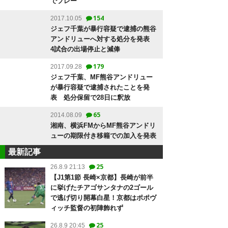
でプレー
154
2017.10.05
ジェフ千葉が暴行容疑で逮捕の熊谷
アンドリューへ対する処分を発表
4試合の出場停止と減俸
179
2017.09.28
ジェフ千葉、MF熊谷アンドリュー
が暴行容疑で逮捕されたことを発
表 処分保留で28日に釈放
65
2014.08.09
湘南、横浜FMからMF熊谷アンドリ
ューの期限付き移籍での加入を発表
最新記事
25
26.8.9 21:13
【J1第1節 長崎×京都】長崎が前半
に挙げたチアゴサンタナの2ゴール
で逃げ切り開幕白星！京都はポポヴ
ィッチ監督の初陣飾れず
25
26.8.9 20:45