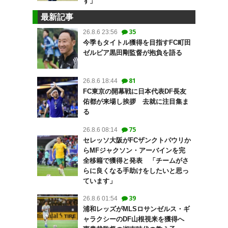
す」
最新記事
35
26.8.6 23:56
今季もタイトル獲得を目指すFC町田
ゼルビア黒田剛監督が抱負を語る
81
26.8.6 18:44
FC東京の開幕戦に日本代表DF長友
佑都が来場し挨拶 去就に注目集ま
る
75
26.8.6 08:14
セレッソ大阪がFCザンクトパウリか
らMFジャクソン・アーバインを完
全移籍で獲得と発表 「チームがさ
らに良くなる手助けをしたいと思っ
ています」
39
26.8.6 01:54
浦和レッズがMLSロサンゼルス・ギ
ャラクシーのDF山根視来を獲得へ