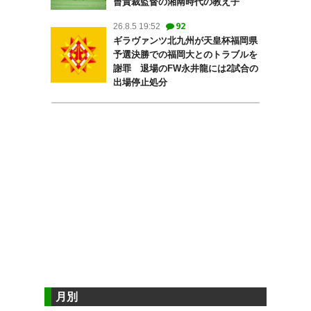
曺貴裁監督の湘南時代の教え子
92
26.8.5 19:52
ギラヴァンツ北九州が天皇杯福岡県
予選決勝での福岡大とのトラブルを
謝罪 退場のFW永井龍には2試合の
出場停止処分
月別