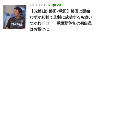
20
26.8.8 23:16
【J2第1節 磐田×秋田】磐田は開始
わずか18秒で先制に成功するも追い
つかれドロー 秋葉新体制の初白星
はお預けに