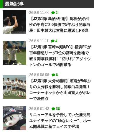
最新記事
2
26.8.9 11:44
【J2第1節 鳥栖×甲府】鳥栖が好相
性の甲府に2-0快勝で5年ぶり開幕白
星！田中雄大は古巣に恩返しPK弾
4
26.8.9 11:11
【J2第1節 宮崎×横浜FC】横浜FCが
百年構想リーグ3位の宮崎を敵地で
破り開幕戦勝利！“切り札”アダイウ
トンのゴールで均衡破る
8
26.8.9 08:08
【J2第1節 大分×湘南】湘南が5年ぶ
りの大分戦を勝利し開幕白星発進！
コーナーキックから山田寛人がボレ
ーで決勝点
38
26.8.9 01:42
リニューアルを予告していた鹿児島
ユナイテッドの“ゆないくー”、ホー
ム開幕戦に新フェイスで登場