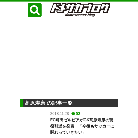
髙原寿康 の記事一覧
52
2018.11.28
FC町田ゼルビアがGK髙原寿康の現
役引退を発表 「今後もサッカーに
関わっていきたい」