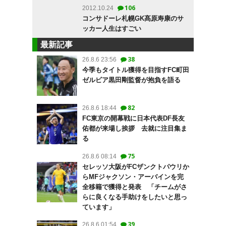
106
2012.10.24
コンサドーレ札幌GK髙原寿康のサ
ッカー人生はすごい
最新記事
38
26.8.6 23:56
今季もタイトル獲得を目指すFC町田
ゼルビア黒田剛監督が抱負を語る
82
26.8.6 18:44
FC東京の開幕戦に日本代表DF長友
佑都が来場し挨拶 去就に注目集ま
る
75
26.8.6 08:14
セレッソ大阪がFCザンクトパウリか
らMFジャクソン・アーバインを完
全移籍で獲得と発表 「チームがさ
らに良くなる手助けをしたいと思っ
ています」
39
26.8.6 01:54