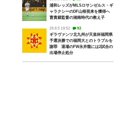
浦和レッズがMLSロサンゼルス・ギ
ャラクシーのDF山根視来を獲得へ
曺貴裁監督の湘南時代の教え子
92
26.8.5 19:52
ギラヴァンツ北九州が天皇杯福岡県
予選決勝での福岡大とのトラブルを
謝罪 退場のFW永井龍には2試合の
出場停止処分