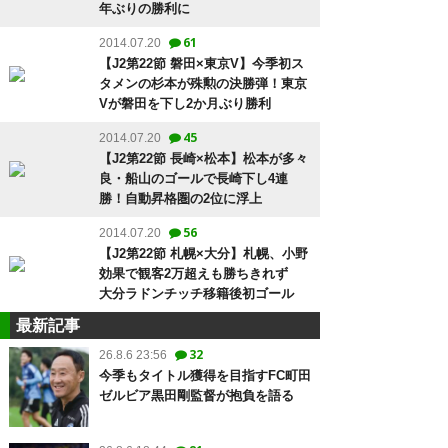
年ぶりの勝利に
61
2014.07.20
【J2第22節 磐田×東京V】今季初ス
タメンの杉本が殊勲の決勝弾！東京
Vが磐田を下し2か月ぶり勝利
45
2014.07.20
【J2第22節 長崎×松本】松本が多々
良・船山のゴールで長崎下し4連
勝！自動昇格圏の2位に浮上
56
2014.07.20
【J2第22節 札幌×大分】札幌、小野
効果で観客2万超えも勝ちきれず
大分ラドンチッチ移籍後初ゴール
最新記事
32
26.8.6 23:56
今季もタイトル獲得を目指すFC町田
ゼルビア黒田剛監督が抱負を語る