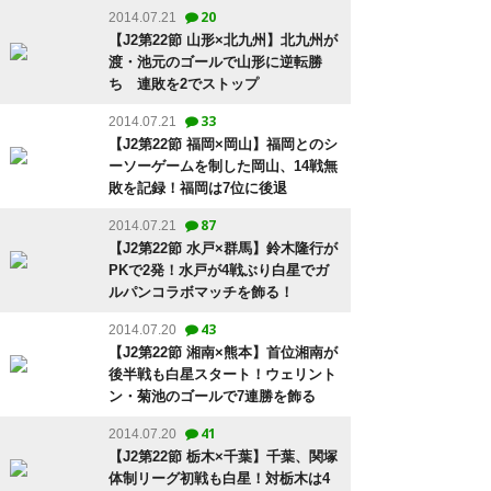
20
2014.07.21
【J2第22節 山形×北九州】北九州が
渡・池元のゴールで山形に逆転勝
ち 連敗を2でストップ
33
2014.07.21
【J2第22節 福岡×岡山】福岡とのシ
ーソーゲームを制した岡山、14戦無
敗を記録！福岡は7位に後退
87
2014.07.21
【J2第22節 水戸×群馬】鈴木隆行が
PKで2発！水戸が4戦ぶり白星でガ
ルパンコラボマッチを飾る！
43
2014.07.20
【J2第22節 湘南×熊本】首位湘南が
後半戦も白星スタート！ウェリント
ン・菊池のゴールで7連勝を飾る
41
2014.07.20
【J2第22節 栃木×千葉】千葉、関塚
体制リーグ初戦も白星！対栃木は4