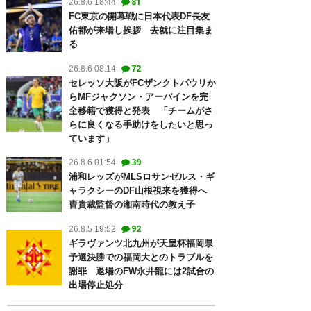
81
26.8.6 18:44
FC東京の開幕戦に日本代表DF長友
佑都が来場し挨拶 去就に注目集ま
る
72
26.8.6 08:14
セレッソ大阪がFCザンクトパウリか
らMFジャクソン・アーバインを完
全移籍で獲得と発表 「チームがさ
らに良くなる手助けをしたいと思っ
ています」
39
26.8.6 01:54
浦和レッズがMLSロサンゼルス・ギ
ャラクシーのDF山根視来を獲得へ
曺貴裁監督の湘南時代の教え子
92
26.8.5 19:52
ギラヴァンツ北九州が天皇杯福岡県
予選決勝での福岡大とのトラブルを
謝罪 退場のFW永井龍には2試合の
出場停止処分