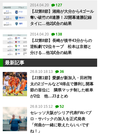
127
2014.04.20
【J2第8節】湘南が大分から4ゴール
奪い破竹の8連勝！J2開幕連勝記録
タイに…他2試合の結果
138
2014.04.20
【J2第8節】長崎が後半43分からの
逆転劇で2位キープ 松本は京都と
分ける…他3試合の結果
最新記事
36
26.8.10 18:13
【J3第1節】愛媛が新加入・田村翔
太の2ゴールなど4得点で勝利し開幕
節の首位に 隣県マッチ制した岐阜
が2位 他…J3まとめ
52
26.8.10 15:12
セレッソ大阪がシリア代表FWパブ
ロ・サバックの加入を正式発表
「何曲か一緒に歌えたらいいです
ね！」