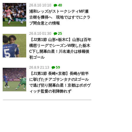
40
26.8.10 10:10
浦和レッズがストークシティMF瀬
古樹を獲得へ 現地ではすでにクラ
ブ間合意との情報
25
26.8.10 01:30
【J2第1節 山形×栃木C】山形は百年
構想リーグでシーズンW喫した栃木
C下し開幕白星！川名連介は移籍後
初ゴール
59
26.8.9 21:13
【J1第1節 長崎×京都】長崎が前半
に挙げたチアゴサンタナの2ゴール
で逃げ切り開幕白星！京都はポポヴ
ィッチ監督の初陣飾れず