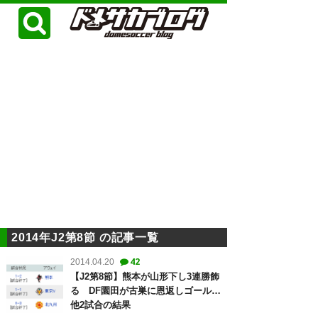
2014年J2第8節 の記事一覧
42
2014.04.20
【J2第8節】熊本が山形下し3連勝飾
る DF園田が古巣に恩返しゴール…
他2試合の結果