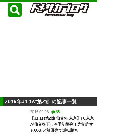
2016年J1.1st第2節 の記事一覧
65
2016.03.06
【J1.1st第2節 仙台×F東京】FC東京
が仙台を下し今季初勝利！先制許す
もO.G.と前田弾で逆転勝ち