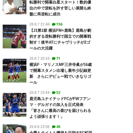
転勝利で開幕白星スタート！数的優
位の中で逆転を許す苦しい展開も終
盤に再逆転に成功
156
26.8.7 21:46
【J1第1節 横浜FM×鹿島】鹿島が劇
的すぎる逆転勝利で国立での開幕戦
制す！後半ATにチャヴリッチが2ゴ
ールの大活躍
71
26.8.7 20:16
横浜F・マリノスMF三井寺眞が16歳
で開幕スタメン出場し最年少記録更
新 さらにデビュー戦でいきなりゴ
ール
52
26.8.7 15:44
鹿児島ユナイテッドFCがFWフアン
マ・デルガドの加入を正式発表
「皆さんに最高の喜びを届けられる
よう頑張ります！」
46
26.8.6 23:56
今季もタイトル獲得を目指すFC町田