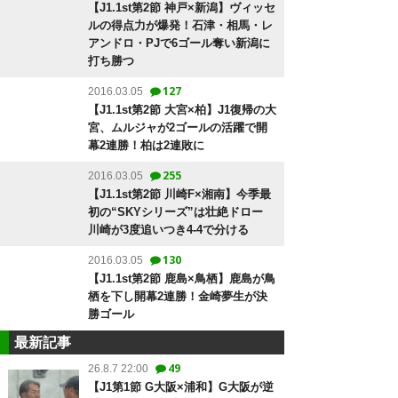
【J1.1st第2節 神戸×新潟】ヴィッセ
ルの得点力が爆発！石津・相馬・レ
アンドロ・PJで6ゴール奪い新潟に
打ち勝つ
127
2016.03.05
【J1.1st第2節 大宮×柏】J1復帰の大
宮、ムルジャが2ゴールの活躍で開
幕2連勝！柏は2連敗に
255
2016.03.05
【J1.1st第2節 川崎F×湘南】今季最
初の“SKYシリーズ”は壮絶ドロー
川崎が3度追いつき4-4で分ける
130
2016.03.05
【J1.1st第2節 鹿島×鳥栖】鹿島が鳥
栖を下し開幕2連勝！金崎夢生が決
勝ゴール
最新記事
49
26.8.7 22:00
【J1第1節 G大阪×浦和】G大阪が逆