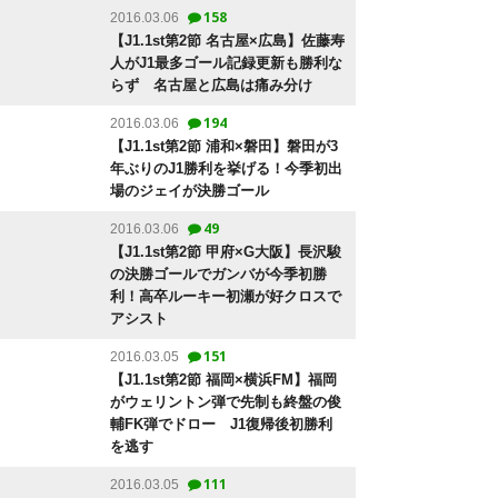
158
2016.03.06
【J1.1st第2節 名古屋×広島】佐藤寿
人がJ1最多ゴール記録更新も勝利な
らず 名古屋と広島は痛み分け
194
2016.03.06
【J1.1st第2節 浦和×磐田】磐田が3
年ぶりのJ1勝利を挙げる！今季初出
場のジェイが決勝ゴール
49
2016.03.06
【J1.1st第2節 甲府×G大阪】長沢駿
の決勝ゴールでガンバが今季初勝
利！高卒ルーキー初瀬が好クロスで
アシスト
151
2016.03.05
【J1.1st第2節 福岡×横浜FM】福岡
がウェリントン弾で先制も終盤の俊
輔FK弾でドロー J1復帰後初勝利
を逃す
111
2016.03.05