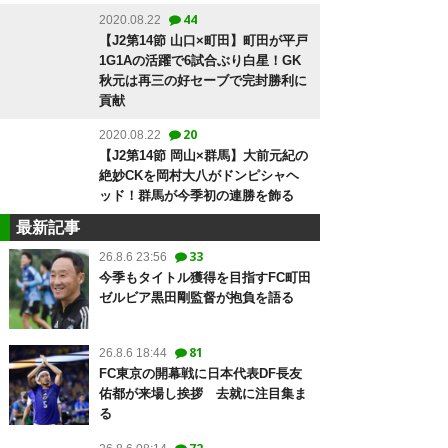
44
2020.08.22
【J2第14節 山口×町田】町田が平戸
1G1Aの活躍で6試合ぶり白星！GK
秋元は再三の好セーブで完封勝利に
貢献
20
2020.08.22
【J2第14節 岡山×群馬】大前元紀の
絶妙CKを岡村大八がドンピシャヘ
ッド！群馬が今季初の連勝を飾る
最新記事
33
26.8.6 23:56
今季もタイトル獲得を目指すFC町田
ゼルビア黒田剛監督が抱負を語る
81
26.8.6 18:44
FC東京の開幕戦に日本代表DF長友
佑都が来場し挨拶 去就に注目集ま
る