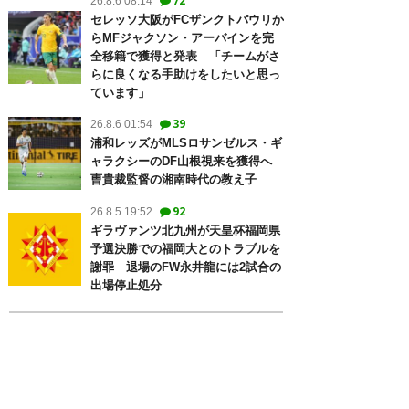
72
26.8.6 08:14
セレッソ大阪がFCザンクトパウリか
らMFジャクソン・アーバインを完
全移籍で獲得と発表 「チームがさ
らに良くなる手助けをしたいと思っ
ています」
39
26.8.6 01:54
浦和レッズがMLSロサンゼルス・ギ
ャラクシーのDF山根視来を獲得へ
曺貴裁監督の湘南時代の教え子
92
26.8.5 19:52
ギラヴァンツ北九州が天皇杯福岡県
予選決勝での福岡大とのトラブルを
謝罪 退場のFW永井龍には2試合の
出場停止処分