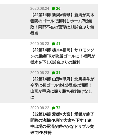
26
2020.08.24
【J2第14節 新潟×琉球】新潟が高木
善朗のゴールで勝利しホーム7戦無
敗！阿部不在の琉球は11試合ぶり無
得点
41
2020.08.23
【J2第14節 栃木×福岡】サロモンソ
ンの超絶FKが決勝ゴールに！福岡が
栃木を下し6試合ぶりの勝利
31
2020.08.23
【J2第14節 山形×甲府】北川柊斗が
今季は初ゴール含む2得点の活躍！
山形が甲府に競り勝ち4戦負けなし
に
73
2020.08.22
【J2第14節 愛媛×大宮】愛媛が終了
間際の決勝PK弾で大宮を下す！途
中出場の長沼が鮮やかなドリブル突
破でPK獲得