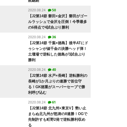
敗継続
50
2020.08.24
【J2第14節 磐田×金沢】磐田がゴー
ルラッシュで金沢を圧倒！今季最多
の6得点で4試合ぶり勝利
36
2020.08.24
【J2第14節 千葉×徳島】後半ATにド
ゥシャンが値千金の決勝ヘッド弾！
土壇場で逆転した徳島が3試合ぶり
勝利
40
2020.08.24
【J2第14節 水戸×長崎】逆転勝利の
長崎が1か月ぶりの連勝で首位守
る！GK徳重がスーパーセーブで勝
利呼び込む
61
2020.08.24
【J2第14節 北九州×東京V】勢い止
まらぬ北九州が怒涛の8連勝！OGで
先制許すも町野2発で逆転勝利収め
る