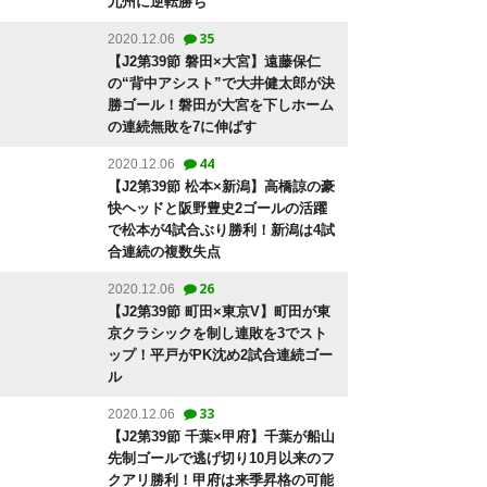
九州に逆転勝ち
35
2020.12.06
【J2第39節 磐田×大宮】遠藤保仁
の“背中アシスト”で大井健太郎が決
勝ゴール！磐田が大宮を下しホーム
の連続無敗を7に伸ばす
44
2020.12.06
【J2第39節 松本×新潟】高橋諒の豪
快ヘッドと阪野豊史2ゴールの活躍
で松本が4試合ぶり勝利！新潟は4試
合連続の複数失点
26
2020.12.06
【J2第39節 町田×東京V】町田が東
京クラシックを制し連敗を3でスト
ップ！平戸がPK沈め2試合連続ゴー
ル
33
2020.12.06
【J2第39節 千葉×甲府】千葉が船山
先制ゴールで逃げ切り10月以来のフ
クアリ勝利！甲府は来季昇格の可能