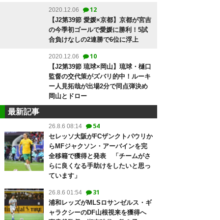
12
2020.12.06
【J2第39節 愛媛×京都】京都が宮吉
の今季初ゴールで愛媛に勝利！5試
合負けなしの2連勝で6位に浮上
10
2020.12.06
【J2第39節 琉球×岡山】琉球・樋口
監督の交代策がズバリ的中！ルーキ
ー人見拓哉が出場2分で同点弾決め
岡山とドロー
最新記事
54
26.8.6 08:14
セレッソ大阪がFCザンクトパウリか
らMFジャクソン・アーバインを完
全移籍で獲得と発表 「チームがさ
らに良くなる手助けをしたいと思っ
ています」
31
26.8.6 01:54
浦和レッズがMLSロサンゼルス・ギ
ャラクシーのDF山根視来を獲得へ