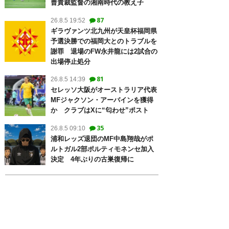
曺貴裁監督の湘南時代の教え子
87
26.8.5 19:52
ギラヴァンツ北九州が天皇杯福岡県
予選決勝での福岡大とのトラブルを
謝罪 退場のFW永井龍には2試合の
出場停止処分
81
26.8.5 14:39
セレッソ大阪がオーストラリア代表
MFジャクソン・アーバインを獲得
か クラブはXに“匂わせ”ポスト
35
26.8.5 09:10
浦和レッズ退団のMF中島翔哉がポ
ルトガル2部ポルティモネンセ加入
決定 4年ぶりの古巣復帰に