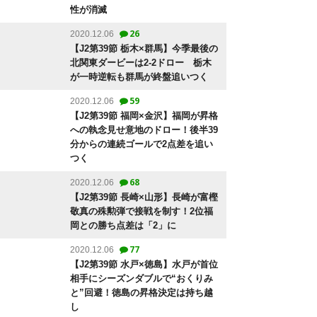
性が消滅
26
2020.12.06
【J2第39節 栃木×群馬】今季最後の
北関東ダービーは2-2ドロー 栃木
が一時逆転も群馬が終盤追いつく
59
2020.12.06
【J2第39節 福岡×金沢】福岡が昇格
への執念見せ意地のドロー！後半39
分からの連続ゴールで2点差を追い
つく
68
2020.12.06
【J2第39節 長崎×山形】長崎が富樫
敬真の殊勲弾で接戦を制す！2位福
岡との勝ち点差は「2」に
77
2020.12.06
【J2第39節 水戸×徳島】水戸が首位
相手にシーズンダブルで“おくりみ
と”回避！徳島の昇格決定は持ち越
し