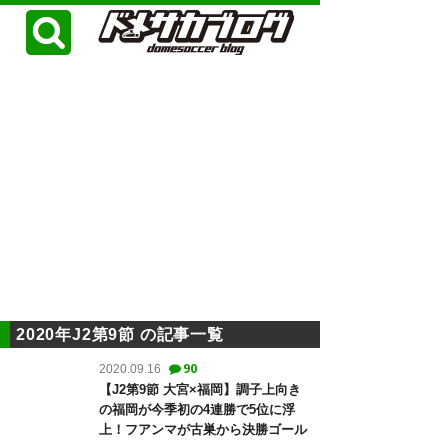
2020年J2第9節 の記事一覧
90
2020.09.16
【J2第9節 大宮×福岡】調子上向き
の福岡が今季初の4連勝で5位に浮
上！フアンマが古巣から決勝ゴール