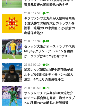
曺貴裁監督の湘南時代の教え子
75
26.8.5 19:52
ギラヴァンツ北九州が天皇杯福岡県
予選決勝での福岡大とのトラブルを
謝罪 退場のFW永井龍には2試合の
出場停止処分
81
26.8.5 14:39
セレッソ大阪がオーストラリア代表
MFジャクソン・アーバインを獲得
か クラブはXに“匂わせ”ポスト
34
26.8.5 09:10
浦和レッズ退団のMF中島翔哉がポ
ルトガル2部ポルティモネンセ加入
決定 4年ぶりの古巣復帰に
78
26.8.5 08:50
サンフレッチェ広島がGK大迫敬介
のチーム再合流を発表 海外クラブ
への移籍のため離脱も破談報道