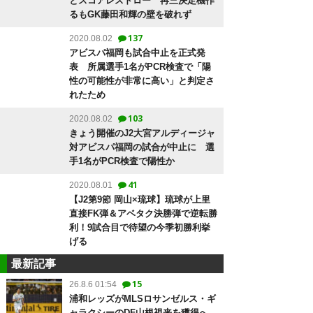
とスコアレスドロー 再三決定機作
るもGK藤田和輝の壁を破れず
137
2020.08.02
アビスパ福岡も試合中止を正式発
表 所属選手1名がPCR検査で「陽
性の可能性が非常に高い」と判定さ
れたため
103
2020.08.02
きょう開催のJ2大宮アルディージャ
対アビスパ福岡の試合が中止に 選
手1名がPCR検査で陽性か
41
2020.08.01
【J2第9節 岡山×琉球】琉球が上里
直接FK弾＆アベタク決勝弾で逆転勝
利！9試合目で待望の今季初勝利挙
げる
最新記事
15
26.8.6 01:54
浦和レッズがMLSロサンゼルス・ギ
ャラクシーのDF山根視来を獲得へ