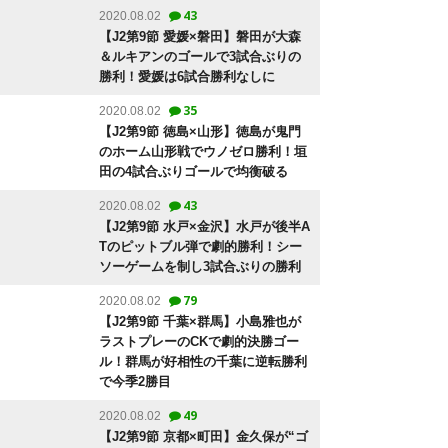
43
2020.08.02
【J2第9節 愛媛×磐田】磐田が大森
＆ルキアンのゴールで3試合ぶりの
勝利！愛媛は6試合勝利なしに
35
2020.08.02
【J2第9節 徳島×山形】徳島が鬼門
のホーム山形戦でウノゼロ勝利！垣
田の4試合ぶりゴールで均衡破る
43
2020.08.02
【J2第9節 水戸×金沢】水戸が後半A
Tのピットブル弾で劇的勝利！シー
ソーゲームを制し3試合ぶりの勝利
79
2020.08.02
【J2第9節 千葉×群馬】小島雅也が
ラストプレーのCKで劇的決勝ゴー
ル！群馬が好相性の千葉に逆転勝利
で今季2勝目
49
2020.08.02
【J2第9節 京都×町田】金久保が“ゴ