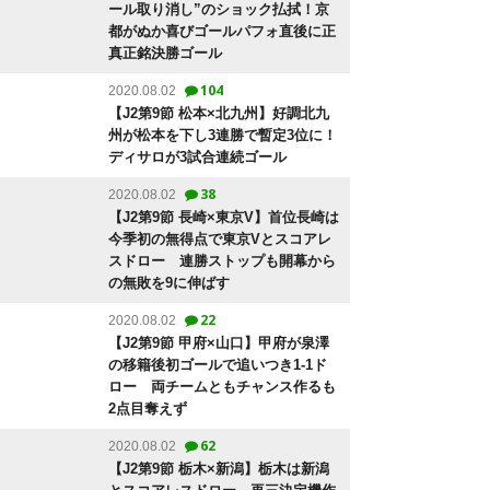
ール取り消し”のショック払拭！京
都がぬか喜びゴールパフォ直後に正
真正銘決勝ゴール
104
2020.08.02
【J2第9節 松本×北九州】好調北九
州が松本を下し3連勝で暫定3位に！
ディサロが3試合連続ゴール
38
2020.08.02
【J2第9節 長崎×東京V】首位長崎は
今季初の無得点で東京Vとスコアレ
スドロー 連勝ストップも開幕から
の無敗を9に伸ばす
22
2020.08.02
【J2第9節 甲府×山口】甲府が泉澤
の移籍後初ゴールで追いつき1-1ド
ロー 両チームともチャンス作るも
2点目奪えず
62
2020.08.02
【J2第9節 栃木×新潟】栃木は新潟