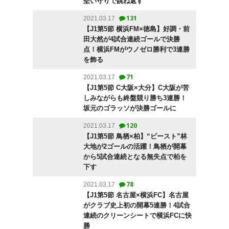
堅い守りで跳ね返す
131
2021.03.17
【J1第5節 横浜FM×徳島】好調・前
田大然が4試合連続ゴールで決勝
点！横浜FMがウノゼロ勝利で3連勝
を飾る
71
2021.03.17
【J1第5節 C大阪×大分】C大阪が苦
しみながらも終盤競り勝ち3連勝！
坂元のゴラッソが決勝ゴールに
120
2021.03.17
【J1第5節 鳥栖×柏】“ビースト”林
大地が2ゴールの活躍！鳥栖が開幕
から5試合連続となる無失点で柏を
下す
78
2021.03.17
【J1第5節 名古屋×横浜FC】名古屋
がクラブ史上初の開幕5連勝！4試合
連続のクリーンシートで横浜FCに快
勝