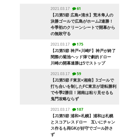
61
2021.03.17
【J1第5節 広島×清水】荒木隼人の
決勝ゴールで広島がホーム2連勝！
今季初のクリーンシートで開幕から
の無敗守る
175
2021.03.17
【J1第5節 神戸×川崎F】神戸が終了
間際の菊池ヘッド弾で劇的ドロー
川崎の開幕連勝は5でストップ
59
2021.03.17
【J1第5節 F東京×湘南】3ゴールで
打ち合いを制したFC東京が逆転勝利
で今季2勝目！湘南は粘り見せるも
鬼門攻略ならず
107
2021.03.17
【J1第5節 浦和×札幌】浦和は札幌
とスコアレスドロー 互いにチャン
ス作るも両GKが好守でゴール許さ
ず