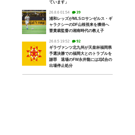
ています」
39
26.8.6 01:54
浦和レッズがMLSロサンゼルス・ギ
ャラクシーのDF山根視来を獲得へ
曺貴裁監督の湘南時代の教え子
92
26.8.5 19:52
ギラヴァンツ北九州が天皇杯福岡県
予選決勝での福岡大とのトラブルを
謝罪 退場のFW永井龍には2試合の
出場停止処分