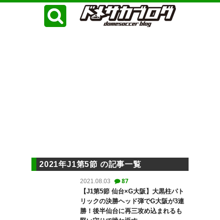
2021年J1第5節 の記事一覧
87
2021.08.03
【J1第5節 仙台×G大阪】大黒柱パト
リックの決勝ヘッド弾でG大阪が3連
勝！後半仙台に再三攻め込まれるも