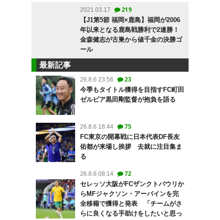
219
2021.03.17
【J1第5節 福岡×鹿島】福岡が2006
年以来となる鹿島戦勝利で2連勝！
金森健志が古巣から値千金の決勝ゴ
ール
最新記事
23
26.8.6 23:56
今季もタイトル獲得を目指すFC町田
ゼルビア黒田剛監督が抱負を語る
75
26.8.6 18:44
FC東京の開幕戦に日本代表DF長友
佑都が来場し挨拶 去就に注目集ま
る
72
26.8.6 08:14
セレッソ大阪がFCザンクトパウリか
らMFジャクソン・アーバインを完
全移籍で獲得と発表 「チームがさ
らに良くなる手助けをしたいと思っ