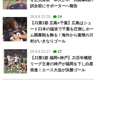
試合前にサポーターへ報告
24
26.8.8 22:35
【J1第1節 広島×千葉】広島はシュ
ート21本の猛攻で千葉を圧倒しホー
ム開幕戦を飾る！海外から復帰の川
村がいきなりゴール
27
26.8.8 22:27
【J1第1節 福岡×神戸】J1百年構想
リーグ王者の神戸が福岡を下し白星
発進！エース大迫が決勝ゴール