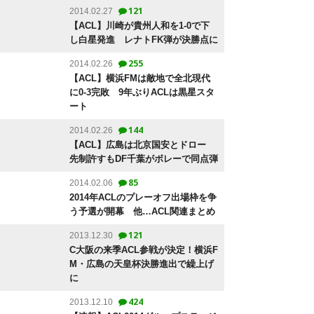
121
2014.02.27
【ACL】川崎が貴州人和を1-0で下
し白星発進 レナトFK弾が決勝点に
255
2014.02.26
【ACL】横浜FMは敵地で全北現代
に0-3完敗 9年ぶりACLは黒星スタ
ート
144
2014.02.26
【ACL】広島は北京国安とドロー
先制許すもDF千葉がボレーで同点弾
85
2014.02.06
2014年ACLのプレーオフ出場枠を争
う予選が開幕 他…ACL関連まとめ
121
2013.12.30
C大阪の来季ACL参戦が決定！横浜F
M・広島の天皇杯決勝進出で繰上げ
に
424
2013.12.10