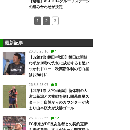
【速報】ACL2014グループステージ
の組み合わせが決定
1
2
3
最新記事
1
26.8.8 23:16
【J2第1節 磐田×秋田】磐田は開始
わずか18秒で先制に成功するも追い
つかれドロー 秋葉新体制の初白星
はお預けに
5
26.8.8 23:07
【J2第1節 大宮×新潟】新体制の大
宮は新潟との接戦を制し開幕白星ス
タート！自陣からのカウンターが決
まり山本桜大が決勝ゴール
12
26.8.8 22:55
FC東京がDF長友佑都との契約更新
を正式発表 本人がホーム開幕戦の