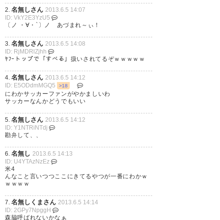
名無しさん
2.
2013.6.5 14:07
ID: VkY2E3YzU5
〔ノ ・∀・`〕ノ あづまれ～ぃ！
名無しさん
3.
2013.6.5 14:08
ID: RjMDRlZjhh
ﾔﾌｰトップで「すべる」扱いされてるぞｗｗｗｗｗ
名無しさん
4.
2013.6.5 14:12
ID: E5ODdmMGQ5
>18
にわかサッカーファンがやかましいわ
サッカーなんかどうでもいい
名無しさん
5.
2013.6.5 14:12
ID: Y1NTRiNTdj
勘弁して、、
名無し
6.
2013.6.5 14:13
ID: U4YTAzNzEz
米4
んなこと言いつつここにきてるやつが一番にわかｗ
ｗｗｗｗ
名無しくまさん
7.
2013.6.5 14:14
ID: 2GPy7NpggH
森脇呼ばれないかなぁ