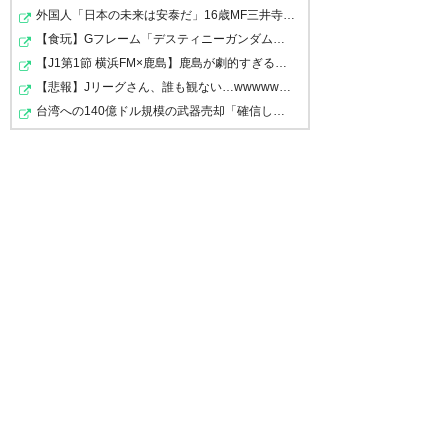
外国人「日本の未来は安泰だ」16歳MF三井寺眞、衝撃ゴー…
【食玩】Gフレーム「デスティニーガンダム」8月下旬受注…
【J1第1節 横浜FM×鹿島】鹿島が劇的すぎる逆転勝利で国立…
【悲報】Jリーグさん、誰も観ない…wwwwwww
台湾への140億ドル規模の武器売却「確信している」 …米共…