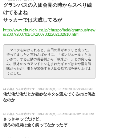
グランパスの入団会見の時からスベり続
けてるよね
サッカーでは大成してるが
http://www.chunichi.co.jp/chuspo/hold/grampus/new
s/2007/200701/CK2007032202102910.html
マイクを向けられると、吉田の目がキラリと光った。
待ってましたと言わんばかりに、「ボンジュール」とあ
いさつ。すると隣の長谷川から「欧米か！」との突っ込
み。漫才のタカアンドトシをまねたギャグはやや滑り気
味だったが、誰もが緊張する入団会見で場を盛り上げよ
うとした。
44 名無しさん＠恐縮です：2013/06/05(水) 13:15:09.91 ID:Az7IURBd0
俺だ俺だ俺だとか微妙なネタを選んでくるのは何故
なのか
48 名無しさん＠恐縮です：2013/06/05(水) 13:15:59.48 ID:hmTkOFZh0
さっきやってたけど、
後ろの細貝は全く笑ってなかったぞ