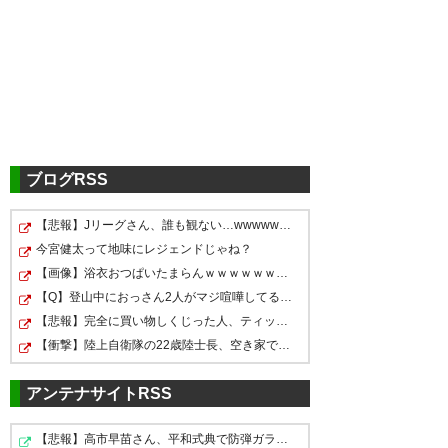
ブログRSS
【悲報】Jリーグさん、誰も観ない…wwwwwww
今宮健太って地味にレジェンドじゃね？
【画像】浴衣おつぱいたまらんｗｗｗｗｗｗｗｗｗｗｗ
【Q】登山中におっさん2人がマジ喧嘩してる←コレどっちが…
【悲報】完全に買い物しくじった人、ティッシュの在庫が…
【衝撃】陸上自衛隊の22歳陸士長、空き家で『とんでもな…
アンテナサイトRSS
【悲報】高市早苗さん、平和式典で防弾ガラスに囲われな…