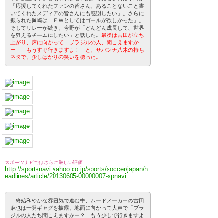
「応援してくれたファンの皆さん、あることないこと書
いてくれたメディアの皆さんにも感謝したい」。さらに
振られた岡崎は「ＦＷとしてはゴールが欲しかった」。
そしてリレーが続き、今野が「どんどん成長して、世界
を狙えるチームにしたい」と話した。
最後は吉田が立ち
上がり、床に向かって「ブラジルの人、聞こえますか
ー！ もうすぐ行きますよ！」と、サバンナ八木の持ち
ネタで、少しばかりの笑いを誘った。
スポーツナビではさらに厳しい評価
http://sportsnavi.yahoo.co.jp/sports/soccer/japan/h
eadlines/article/20130605-00000007-spnavi
終始和やかな雰囲気で進む中、ムードメーカーの吉田
麻也は一発ギャグを披露。地面に向かって大声で「ブラ
ジルの人たち聞こえますかー？ もう少しで行きますよ