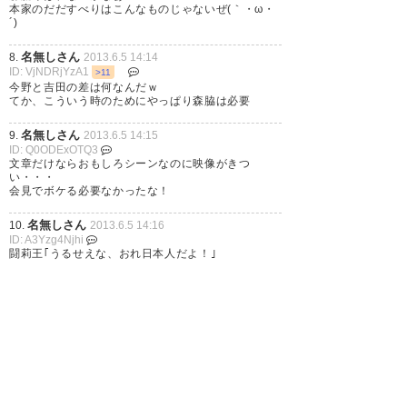
本家のだだすべりはこんなものじゃないぜ(｀・ω・
´)
名無しさん
8.
2013.6.5 14:14
ID: VjNDRjYzA1
>11
今野と吉田の差は何なんだｗ
てか、こういう時のためにやっぱり森脇は必要
名無しさん
9.
2013.6.5 14:15
ID: Q0ODExOTQ3
文章だけならおもしろシーンなのに映像がきつ
い・・・
会見でボケる必要なかったな！
名無しさん
10.
2013.6.5 14:16
ID: A3Yzg4Njhi
闘莉王｢うるせえな、おれ日本人だよ！｣
名無しさん
11.
2013.6.5 14:16
ID: VmMGM4ZDg0
※8
今ちゃんはいじられ芸、吉田は大学生のギャグって
感じだ
名無しのサッカーマニア
12.
2013.6.5 14:17
ID: VkOWZjODJi