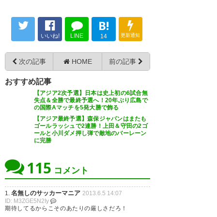
B!
いいね!
LINE
更新通知
14
次の記事
HOME
前の記事
おすすめ記事
【アジア2次予選】日本は史上初の6試合無
失点＆全勝で最終予選へ！20年ぶり広島で
の国際Aマッチを5発大勝で飾る
【アジア最終予選】森保ジャパンはまたも
ゴールラッシュで2連勝！上田＆守田の2ゴ
ールと小川ダメ押し弾で敵地のバーレーン
に完勝
115
コメント
名無しのサッカーマニア
1.
2013.6.5 14:07
ID: M3ZGE5N2Iy
期待してるからこそのあたりの厳しさだろ！