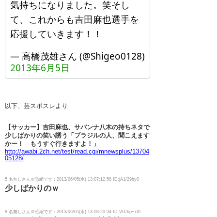
気持ちになりました。笑そし
て、これからも吉田麻也選手を
応援していきます！！
— 高橋茂雄さん (@Shigeo0128)
2013年6月5日
以下、芸スポスレより
【サッカー】吉田麻也、サバンナ八木の持ちネタで
少しばかりの笑い誘う「ブラジルの人、聞こえます
かー！ もうすぐ行きますよ！」
http://awabi.2ch.net/test/read.cgi/mnewsplus/13704
05128/
5 名無しさん＠恐縮です：2013/06/05(水) 13:07:12.58 ID:jA1/29by0
少しばかりのｗ
8 名無しさん＠恐縮です：2013/06/05(水) 13:08:20.04 ID:VU/6p+7I0