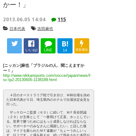
かー！」
2013.06.05 14:04
115
日本代表
吉田麻也
B!
いいね!
LINE
更新通知
14
[ニッカン]麻也「ブラジルの人、聞こえますか
ー！」
http://www.nikkansports.com/soccer/japan/news/f-
sc-tp2-20130605-1138189.html
４日のオーストラリア戦で引き分け、Ｗ杯出場を決め
た日本代表が５日、埼玉県内のホテルで出場決定会見を
行った。
ザッケローニ監督（６０）に続いて、ＭＦ長谷部誠
（２９）が主将として「一夜明けて正直、ホッとしてい
る。世界で勝つためにはもっと成長しなければならな
い。サポーターのみなさんに感謝したい」と話した後
は、マイクを振られたＭＦ遠藤が「ちょーうれしいっ
す。以上です」と場を和ませ、続いて指名された本田が