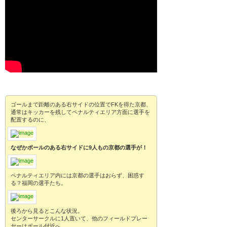
ゴールまで距離のある右サイドの位置でFKを得た京都、
通常はキッカーを残してペナルティエリア方面に選手を
配置するのに、
なぜかボールのある右サイドに9人もの京都の選手が！
ペナルティエリア内には京都の選手はおらず、困惑す
る？福岡の選手たち。
後ろから見るとこんな状況。
センターサークルに1人置いて、他のフィールドプレー
ヤーはボール付近へ。