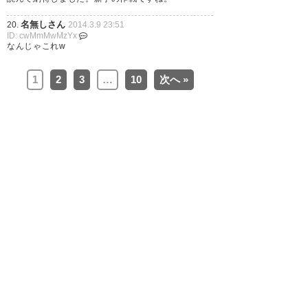
名無しさん
20.
2014.3.9 23:51
ID: cwMmMwMzYx
なんじゃこれw
1
2
3
…
10
次へ »