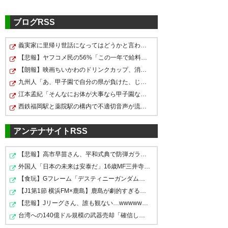
ブログRSS
義実家に里帰り世話になってはどうかと言われてかなり悩…
【悲報】ヤフコメ民の56%「この一年で給料が下がった」←…
【朗報】映画ちいかわのドリンクカップ、消臭ビーズを入…
九州人「あ、甲子園で自分の県が負けた、じゃあ他の九州…
江本孟紀「そんなにお体が大事なら甲子園なんてやめちゃ…
西鉄福岡駅と薬院駅の構内で不適切音声が流れ被害届を検…
アンテナサイトRSS
【悲報】高市早苗さん、平和式典で防弾ガラスに囲われな…
外国人「日本の未来は安泰だ」16歳MF三井寺眞、衝撃ゴー…
【食玩】Gフレーム「デスティニーガンダム」8月下旬受注…
【J1第1節 横浜FM×鹿島】鹿島が劇的すぎる逆転勝利で国立…
【悲報】Jリーグさん、誰も観ない…wwwwwww
台湾への140億ドル規模の武器売却「確信している」 …米共…