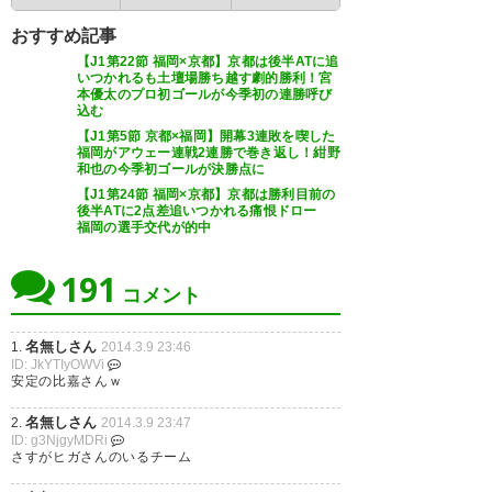
おすすめ記事
【J1第22節 福岡×京都】京都は後半ATに追
いつかれるも土壇場勝ち越す劇的勝利！宮
本優太のプロ初ゴールが今季初の連勝呼び
込む
【J1第5節 京都×福岡】開幕3連敗を喫した
福岡がアウェー連戦2連勝で巻き返し！紺野
和也の今季初ゴールが決勝点に
【J1第24節 福岡×京都】京都は勝利目前の
後半ATに2点差追いつかれる痛恨ドロー
福岡の選手交代が的中
191
コメント
名無しさん
1.
2014.3.9 23:46
ID: JkYTIyOWVi
安定の比嘉さんｗ
名無しさん
2.
2014.3.9 23:47
ID: g3NjgyMDRi
さすがヒガさんのいるチーム