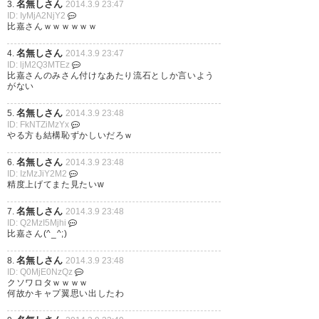
名無しさん
3.
2014.3.9 23:47
ID: IyMjA2NjY2
比嘉さんｗｗｗｗｗｗ
名無しさん
4.
2014.3.9 23:47
ID: ljM2Q3MTEz
比嘉さんのみさん付けなあたり流石としか言いよう
がない
名無しさん
5.
2014.3.9 23:48
ID: FkNTZiMzYx
やる方も結構恥ずかしいだろｗ
名無しさん
6.
2014.3.9 23:48
ID: IzMzJiY2M2
精度上げてまた見たいw
名無しさん
7.
2014.3.9 23:48
ID: Q2MzI5Mjhi
比嘉さん(^_^;)
名無しさん
8.
2014.3.9 23:48
ID: Q0MjE0NzQz
クソワロタｗｗｗｗ
何故かキャプ翼思い出したわ