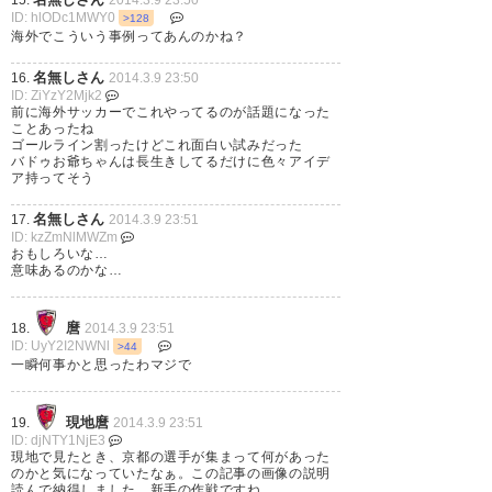
ID: hlODc1MWY0
>128
海外でこういう事例ってあんのかね？
名無しさん
16.
2014.3.9 23:50
ID: ZiYzY2Mjk2
前に海外サッカーでこれやってるのが話題になった
ことあったね
ゴールライン割ったけどこれ面白い試みだった
バドゥお爺ちゃんは長生きしてるだけに色々アイデ
ア持ってそう
名無しさん
17.
2014.3.9 23:51
ID: kzZmNlMWZm
おもしろいな…
意味あるのかな…
麿
18.
2014.3.9 23:51
ID: UyY2I2NWNl
>44
一瞬何事かと思ったわマジで
現地麿
19.
2014.3.9 23:51
ID: djNTY1NjE3
現地で見たとき、京都の選手が集まって何があった
のかと気になっていたなぁ。この記事の画像の説明
読んで納得しました。新手の作戦ですね。