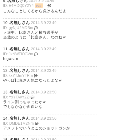
名無しさん
9.
2014.3.9 23:49
ID: E4MDQ0Y2Y4
>33
こんなことしてるから負けるんだよ
名無しさん
10.
2014.3.9 23:49
ID: gyNjU2MDBm
＞途中、比嘉さんと横谷選手が
当然のように「比嘉さん」なのねｗ
名無しさん
11.
2014.3.9 23:49
ID: JkNWFlOGVm
higasan
名無しさん
12.
2014.3.9 23:49
ID: kxYTJmYTRm
やっぱ比嘉さん気になったよなｗ
名無しさん
13.
2014.3.9 23:50
ID: YxYTAyY2Zl
ライン割っちゃったかw
でもなかなか面白いな
名無しさん
14.
2014.3.9 23:50
ID: I0MDE1M2Nm
アメフトでいうとこのショットガンか
名無しさん
15.
2014.3.9 23:50