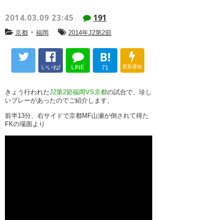
2014.03.09 23:45
191
・
京都
福岡
2014年J2第2節
B!
いいね!
LINE
更新通知
71
きょう行われた
J2第2節福岡VS京都
の試合で、珍し
いプレーがあったのでご紹介します。
前半13分、右サイドで京都MF山瀬が倒されて得た
FKの場面より