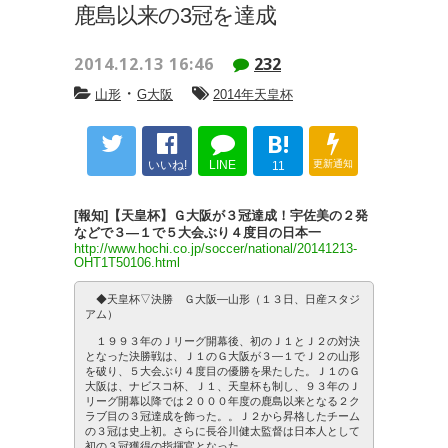
鹿島以来の3冠を達成
2014.12.13 16:46
232
・
山形
G大阪
2014年天皇杯
B!
いいね!
LINE
更新通知
11
[報知]【天皇杯】Ｇ大阪が３冠達成！宇佐美の２発
などで３―１で５大会ぶり４度目の日本一
http://www.hochi.co.jp/soccer/national/20141213-
OHT1T50106.html
◆天皇杯▽決勝 Ｇ大阪―山形（１３日、日産スタジ
アム）
１９９３年のＪリーグ開幕後、初のＪ１とＪ２の対決
となった決勝戦は、Ｊ１のＧ大阪が３―１でＪ２の山形
を破り、５大会ぶり４度目の優勝を果たした。Ｊ１のＧ
大阪は、ナビスコ杯、Ｊ１、天皇杯も制し、９３年のＪ
リーグ開幕以降では２０００年度の鹿島以来となる２ク
ラブ目の３冠達成を飾った。。Ｊ２から昇格したチーム
の３冠は史上初。さらに長谷川健太監督は日本人として
初の３冠獲得の指揮官となった。