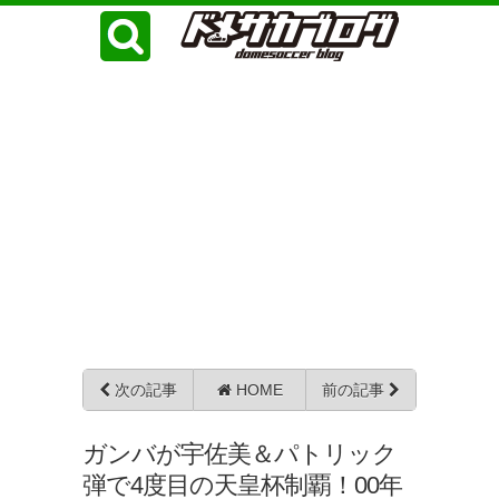
次の記事
HOME
前の記事
ガンバが宇佐美＆パトリック
弾で4度目の天皇杯制覇！00年