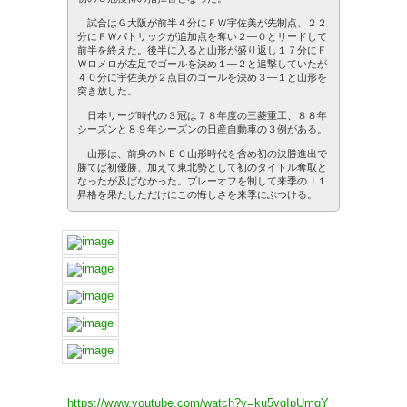
試合はＧ大阪が前半４分にＦＷ宇佐美が先制点、２２
分にＦＷパトリックが追加点を奪い２―０とリードして
前半を終えた。後半に入ると山形が盛り返し１７分にＦ
Ｗロメロが左足でゴールを決め１―２と追撃していたが
４０分に宇佐美が２点目のゴールを決め３―１と山形を
突き放した。
日本リーグ時代の３冠は７８年度の三菱重工、８８年
シーズンと８９年シーズンの日産自動車の３例がある。
山形は、前身のＮＥＣ山形時代を含め初の決勝進出で
勝てば初優勝、加えて東北勢として初のタイトル奪取と
なったが及ばなかった。プレーオフを制して来季のＪ１
昇格を果たしただけにこの悔しさを来季にぶつける。
https://www.youtube.com/watch?v=ku5ygIpUmqY