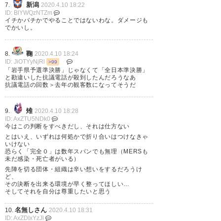
https://t.co/15sA2JMSps
新潟
7.
2020.4.10 18:22
ID: BlYWQzNTZm
イチかバチかでやることではないわな。ダメージも
— PAOKI@ATFIELD 〜6月3日は
でかいし。
ポンコツの日認定㊗️2020〜
ATF20TH (Hi_AT)
2020, 4月 10
鞠
8.
2020.4.10 18:24
ID: JiOTYyNjRl
>99
「岩手県予選準決勝」じゃなくて「全日本準決勝」
と勘違いした抗議電話が殺到したんだろうなあ
抗議電話の回数＞去年の観客数になってそうだ
これ考え方逆だと思う。 罹患者
雉
9.
2020.4.10 18:28
がいないから決行じゃなく、い
ID: AxZTU5NDk0
今はこの判断をすべきだし、それは仕方ない
ないから自分のとこから出さな
とはいえ、いずれは何処かで折り合いはつけなきゃ
いけない
いために中止しないと！ 岩手の
恐らく「完全０」は数年スパンでも無理（MERSも
未だ感染・死亡者がいる）
人怒らないと！ ここでクラスタ
先陣を切る団体・組織は辛い想いをするだろうけ
ど、
ー発生したら、岩手県あっとい
その決断を出来る環境が早く整ってほしい…
そしてそれを自分は尊重したいと思う
う間に感染するよ。 感染者ゼロ
の岩手で公式戦敢行 12…
名無しさん
10.
2020.4.10 18:31
ID: AxZDIxYzJl