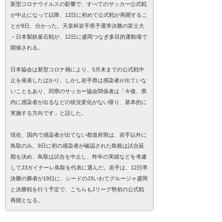
新型コロナウイルスの影響で、すべてのサッカー公式戦
が中止になって以降、12日に初めて公式戦が再開するこ
とが9日、分かった。天皇杯岩手県予選準決勝の富士大
－日本製鉄釜石戦が、12日に盛岡つなぎ多目的運動場で
開催される。
日本協会は新型コロナ禍により、5月末までの公式戦中
止を発表したばかり。しかし岩手県は感染者が出ていな
いこともあり、同県のサッカー協会関係者は「今後、県
内に感染者が出るなどの状況変化がない限り、基本的に
実施する方向です」と話した。
現在、国内で感染者が出てない都道府県は、岩手以外に
鳥取のみ。9日に初の感染者が確認された島根は試合延
期を決め、鳥取は試合を中止し、昨年の実績などを考慮
してJ3ガイナーレ鳥取を代表に選んだ。岩手は、12日準
決勝の勝者が19日に、シードのJ3いわてグルージャ盛岡
と決勝戦を行う予定で、こちらもJリーグ勢初の公式戦
再開となる。