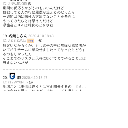
ID: JlNWJlNGI5
世間の反応うかがうのもいいんだけど
観戦してる人の行動履歴が追えるのだったら
一週間以内に陽性の方出てないことを条件に
やってみたらとは思うんだけど…
県協会とJFA は雌伏のときやね
名無しさん
19.
2020.4.10 18:43
ID: JiZjBiZWUx
>46
観客いなかろうが、もし選手の中に無症状感染者が
いて相手チームに感染せましたってなったらどうす
るつもりやったん
そこまでのリスクと天秤に掛けてまでやることとは
思えないんだが
脚
20.
2020.4.10 18:47
ID: czYWY0NjFk
地域ごとに事情は違うとは言え開催するの、ええ…
とは自分も思ってたけど、それにしても反対する人
たちの反応がヒステリックすぎひん
1
2
3
…
6
次へ »