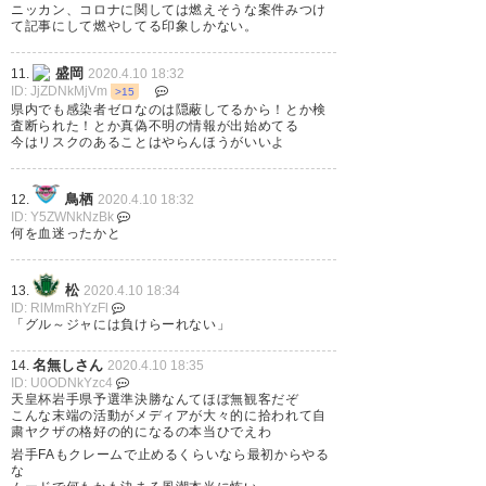
https://t.co/qjpIVuOKp4
ニッカン、コロナに関しては燃えそうな案件みつけ
て記事にして燃やしてる印象しかない。
— mie (mie_mie5582)
2020, 4
盛岡
11.
2020.4.10 18:32
月 10
ID: JjZDNkMjVm
>15
県内でも感染者ゼロなのは隠蔽してるから！とか検
査断られた！とか真偽不明の情報が出始めてる
今はリスクのあることはやらんほうがいいよ
岩手の天皇杯開催表明への反応
鳥栖
12.
2020.4.10 18:32
ID: Y5ZWNkNzBk
がヒステリックすぎてこれじゃJ
何を血迷ったかと
とかプロ野球の再開は当分無理
松
13.
2020.4.10 18:34
だな。
ID: RlMmRhYzFl
「グル～ジャには負けらーれない」
— とみ (tooomiiii)
2020, 4月 10
名無しさん
14.
2020.4.10 18:35
ID: U0ODNkYzc4
天皇杯岩手県予選準決勝なんてほぼ無観客だぞ
こんな末端の活動がメディアが大々的に拾われて自
粛ヤクザの格好の的になるの本当ひでえわ
岩手FAもクレームで止めるくらいなら最初からやる
天皇杯予選、岩手県、準決勝。
な