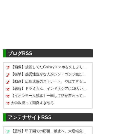
岩手でサッカーの大会しちゃう
の？とびっくりしたら、10日時
点で延期が決まってた。ギリギ
リまで様子見してたのかな。
ブログRSS
— べべ (cha0408)
2020, 4月 10
【画像】放置してたGalaxyスマホを久しぶりに起動したら…
いがった～ 岩手のサッカーの予
【衝撃】感受性豊かな人がシン・ゴジラ観た時の感想がコ…
選、延期みたい。 ほにほに泣き
【動画】広島遠藤のストレート、やばすぎるｗｗｗｗｗｗ…
そう。決断してくれたかたあり
【悲報】ドラえもん、インドネシアに16人いることが判明…
【イオンモール熊本】一転して話が変わってくる「従業員…
延期！良かった。ありがとうご
がとう。感謝。 これからも手洗
大学教授って頭良すぎやろ
ざいます。(岩手は)持ち込まず、
いうがい顔洗い水分補給よく食
このまま感染者0を維持して下さ
べてよく寝てよく笑って暮ら
アンテナサイトRSS
い。
そ。がんばっぺし🧡 #うちで過
https://t.co/LAxMpMEDOY
【悲報】甲子園での応援…禁止へ。大逆転負けの投手号泣「…