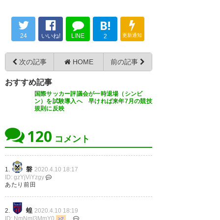
— Taku@Reysol
ろ！子供たちでさえ公式戦どこ
(reysol_kudo09)
2020, 4月 10
B!
ろか練習すら出来てないのに。
24
いいね!
LINE
更新通知
2
大人が見本見せなきゃ。それと
もコロナにかかりたいの？ 予定
次の記事
HOME
前の記事
していたサッカー天皇杯予選は
おすすめ記事
一転、延期に／岩手（IBC岩手…
国際サッカー評議会が一時退場（シンビ
https://t.co/YXWgimxHwK
ン）を試験導入へ 早ければ来年7月の競技
規則に反映
— ユウ (acmilan0021)
2020, 4
120
月 10
コメント
磐
1.
2020.4.10 18:17
ID: gzYjViYzgy
感染者ゼロの岩手県で天皇杯予
あたり前田
選を中止しろとの声が広がり中
蝗
2.
2020.4.10 18:19
止の判断をくだしたが、そもそ
ID: NmNmI3MmY0
>2