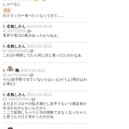
しゃーなし
も天皇杯予選観戦歴ゼロの方達
※2
に言われる筋合いはない!
のクラッカー食べたくなってきた……
名無しさん
— 裴陽根(ペヤング)
3.
2020.4.10 18:19
ID: UzYTZlY2Fj
(sokaoukslcp3591)
2020, 4月
某所で電凸の動きあったからねえ。
10
名無しさん
4.
2020.4.10 18:21
ID: dhZTVmOGIy
これJが再開してたら同じ目に遭ってたのかなあ
鞠
5.
2020.4.10 18:21
色んな意見あるとは思うけど。
ID: AxYTUwNzcx
そら(岩手県で出ていないとはいえ)そうよ(明日はわ
勇気ある決断でもあると思う。
が身だ)
参加者全員がリスクはある中で
名無しさん
6.
2020.4.10 18:21
やる責任感ある行動でもあると
ID: Y4MTA5YWYx
まだまだコロナの拡大期だし岩手でもいつ感染者が
思う。 三密のライブは相変わら
出るかわからないんだから
ここで延期しちゃうと当分開催できなくなっちゃう
ず、延期だけど。 感染者ゼロ 岩
と思うんだけど良かったのかね
手で公式戦へ #Yahooニュース