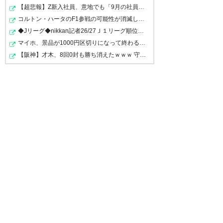
ごそう #病院の皆さんありがと
— ナットポチ (100Natto)
2020,
【超悲報】Z新入社員、意地でも「9月の社員旅行」の計画…
う #岩手
4月 10
コルトン・ハータのF1参戦の可能性が消滅したらしい
◆Jリーグ◆nikkan記者26/27Ｊ１リーグ順位予想の季節がヤ…
— ふーさん (fusannn286)
マイホ、景品が1000円区切りになって終わる…
2020, 4月 10
【阪神】才木、8回0封も勝ち消えたｗｗｗ 守護神に「シゴ…
岩手のサッカー、延期になった
んだ。よかった。
岩手…延期…残念です❗
— ルチル (rutile_moe)
2020, 4
月 10
— フットボールマン
(vkGP7TWeU1JbStQ)
2020, 4月
10
天皇杯は開幕延期したんだから
岩手代表決定戦を無理に開催す
JFAがやめろって言ってんだか
る必要はないんでね？
ら、延期か中止は当たり前だ