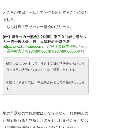
ところが本日、一転して開催を延期することになり
ました。
こちらは岩手県サッカー協会のリリース。
[岩手県サッカー協会]【延期】第７０回岩手県サッ
カー選手権大会 兼 天皇杯岩手県予選
http://www.fa-iwate.com/first/第７０回岩手県サッカ
ー選手権大会%e3%80%80兼%e3%80%80天皇杯/
標記大会につきまして、４月１２日の準決勝ならびに４
月１９日の決勝につきましては、延期いたします。
今後につきましては、中止を含めまして再検討いたしま
す。
地方予選なので観客数はかなり少なく、観客同士の
距離も取れると判断したのかもしれませんが、やは
り世間の反発が大きかったのかもしれません