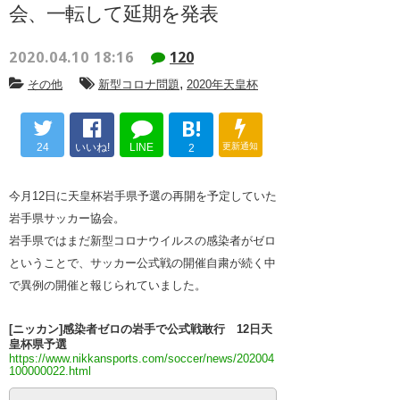
会、一転して延期を発表
2020.04.10 18:16
120
,
その他
新型コロナ問題
2020年天皇杯
B!
24
いいね!
LINE
更新通知
2
今月12日に天皇杯岩手県予選の再開を予定していた
岩手県サッカー協会。
岩手県ではまだ新型コロナウイルスの感染者がゼロ
ということで、サッカー公式戦の開催自粛が続く中
で異例の開催と報じられていました。
[ニッカン]感染者ゼロの岩手で公式戦敢行 12日天
皇杯県予選
https://www.nikkansports.com/soccer/news/202004
100000022.html