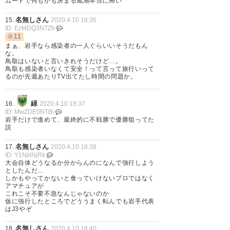
ムードで何もかも決まる風潮本当に怖い
まあほとんど客は来ないやろう
けどチームスタッフが揃っただ
名無しさん
15.
2020.4.10 18:35
ID: EzMDQ3NTZh
けでも危ないやろうしバッシン
※11
まぁ、岩手なら感染者の一人ぐらいいそうだもん
グされるのもやむなしかな。と
な。
鳥取はいないと言いきれそうだけど…。
いうか今年天皇杯無理やろ
鳥取も感染者いなくて安全！って言って旅行いって
るのが先週あたりTV出てたし時間の問題か。
https://t.co/5wQgME37LH
— 夛田(タダ) (mk68_kt_egoist)
緑
16.
2020.4.10 18:37
ID: MwZDE0NTBi
2020, 4月 10
岩手だけで進めて、最終的に不戦勝で優勝狙ってた
説
名無しさん
17.
2020.4.10 18:38
ID: Y1NjllNjRk
大会自体どうなるか分からんのになんで強行しよう
としたんだ…
しかもやってかないと食っていけないプロではなく
アマチュアが
これこそ不要不急なんじゃないのか
仮に強行したところでどううまく転んでも岩手代表
はJ3やぞ
名無しさん
18.
2020.4.10 18:40