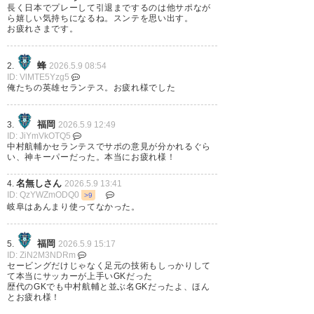
長く日本でプレーして引退までするのは他サポなが
に戦いたかった…
ら嬉しい気持ちになるね。スンテを思い出す。
間違いなくレジェンド外国人の1
お疲れさまです。
人だよ、セランテス。お疲れ様
現役生活お疲れ様でした
でした！
蜂
2.
2026.5.9 08:54
ID: VlMTE5Yzg5
福岡でプレーして頂きありがと
俺たちの英雄セランテス。お疲れ様でした
— ノーコン(濃紺) (navy_Stylet)
うございました！
2026, 5月 8
最後にベススタに来て欲しいで
福岡
3.
2026.5.9 12:49
ID: JiYmVkOTQ5
す！
中村航輔かセランテスでサポの意見が分かれるぐら
い、神キーパーだった。本当にお疲れ様！
— セランテス選手のプレーに魅
名無しさん
4.
2026.5.9 13:41
了され応援してました！ 大好き
ID: QzYWZmODQ0
>9
岐阜はあんまり使ってなかった。
な選手でした！ アビスパの選手
としてJ1で一緒に戦いたかった…
現役生活お疲れ様でした 福岡で
福岡
5.
2026.5.9 15:17
ID: ZiN2M3NDRm
プレーして頂きありがとうござ
セービングだけじゃなく足元の技術もしっかりして
いました！ 最後にベススタに来
て本当にサッカーが上手いGKだった
歴代のGKでも中村航輔と並ぶ名GKだったよ、ほん
て欲しいです！
とお疲れ様！
(gatcom0720avi/status/20523