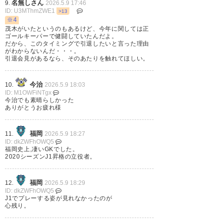
セランテス、日本に来てくれて
名無しさん
9.
2026.5.9 17:46
ID: U3MThmZWE1
>13
ありがとう。
※4
福岡サポーターにとってあなた
茂木がいたというのもあるけど、今年に関しては正
ゴールキーパーで健闘していたんだよ。
は永遠のヒーローであり、あな
だから、このタイミングで引退したいと言った理由
がわからないんだ・・・。
たの素晴らしい活躍はクラブの
引退会見があるなら、そのあたりを触れてほしい。
歴史に深く刻まれています。
今治
10.
2026.5.9 18:03
Tenerife、Logrones、今治、岐
ID: M1OWFiNTgx
今治でも素晴らしかった
阜、それぞれのあなたを応援し
ありがとうお疲れ様
ていたことと同様に、ジョンの
新たな人生を応援しています。
福岡
11.
2026.5.9 18:27
ID: dkZWFhOWQ5
福岡史上,凄いGKでした。
— クリステ@ykrnnommhmhm
2020シーズンJ1昇格の立役者。
(kuriste)
2026, 5月 7
福岡
12.
2026.5.9 18:29
ID: dkZWFhOWQ5
J1でプレーする姿が見れなかったのが
心残り。