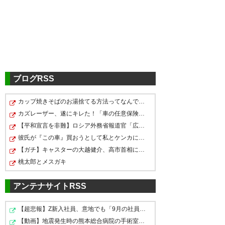
セランテス引退びっくり
— あさ (asa_ymg)
2026, 5月 7
ブログRSS
カップ焼きそばのお湯捨てる方法ってなんで全然進歩せん…
セランテス引退か…一度も勝て
この動画を見るだけでアビスパ
え！？セランテス引退すんの？
カズレーザー、遂にキレた！「車の任意保険は強制にしろ…
なかったな。プレーも人間性も
にとってどれだけ大きい存在だ
最後は福岡戻ってきて欲しかっ
【平和宣言を非難】ロシア外務省報道官「広島市長は『偽…
好きないいキーパーでした、お
ったか…
た
彼氏が『この車』買おうとして私とケンカになってるんだ…
疲れ様でした。
【ガチ】キャスターの大越健介、高市首相に『爆弾発言』…
J1で一緒に戦いたかったけど間
— とぅーる (too_ruu)
2026, 5月
桃太郎とメスガキ
違いなくその魂は村上選手等に
7
— OKA Hiroaki (361110_MKST)
引き継がれました
2026, 5月 7
アンテナサイトRSS
コロナ禍の現地観戦で大声の日
【超悲報】Z新入社員、意地でも「9月の社員旅行」の計画…
本語でコーチングしていたジョ
【動画】地震発生時の熊本総合病院の手術室の様子が(((ﾟД…