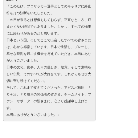
「このたび、プロサッカー選手としてのキャリアに終止
符を打つ決断をいたしました。
この日が来るとは想像もしておらず、正直なところ、迎
えたくない瞬間でもありました。しかし、すべての物事
には終わりがあるのだと思います。
日本という国、そしてここで出会ったすべての皆さまに
は、心から感謝しています。日本で生活し、プレーし、
幸せな時間を過ごす機会を与えていただき、本当にあり
がとうございました。
日本の文化、食事、人々の優しさ、敬意、そして素晴ら
しい伝統、そのすべてが大好きです。これからもぜひ大
切に守り続けてください。
そして、これまで支えてくださった、アビスパ福岡、Ｆ
Ｃ今治、ＦＣ岐阜の関係者の皆さま、チームメイト、フ
ァン・サポーターの皆さまに、心より感謝申し上げま
す。
本当にありがとうございました。」