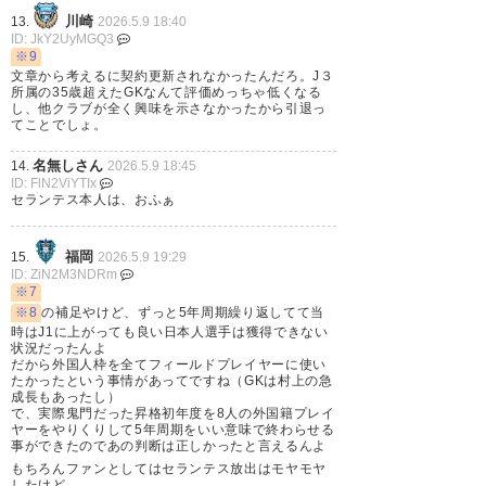
功労者であるのは間違いないの
川崎
13.
2026.5.9 18:40
で、ホーム最終戦はセランテス
ID: JkY2UyMGQ3
※9
で行っていいと思う
文章から考えるに契約更新されなかったんだろ。J３
所属の35歳超えたGKなんて評価めっちゃ低くなる
なので、残りのアウェー2戦でホ
し、他クラブが全く興味を示さなかったから引退っ
てことでしょ。
と山口の2人にデビューしてほし
いかな
名無しさん
14.
2026.5.9 18:45
ID: FlN2ViYTIx
菅沼でいくのもありだけど、彼
セランテス本人は、おふぁ
はレンタルなのでできれば正所
福岡
属の2人にも経験積んでほしいと
15.
2026.5.9 19:29
ID: ZiN2M3NDRm
ころ
※7
※8
の補足やけど、ずっと5年周期繰り返してて当
時はJ1に上がっても良い日本人選手は獲得できない
— 則次 (Noritsugi76)
2026, 5月
状況だったんよ
だから外国人枠を全てフィールドプレイヤーに使い
7
たかったという事情があってですね（GKは村上の急
成長もあったし）
で、実際鬼門だった昇格初年度を8人の外国籍プレイ
ヤーをやりくりして5年周期をいい意味で終わらせる
事ができたのであの判断は正しかったと言えるんよ
もちろんファンとしてはセランテス放出はモヤモヤ
したけど