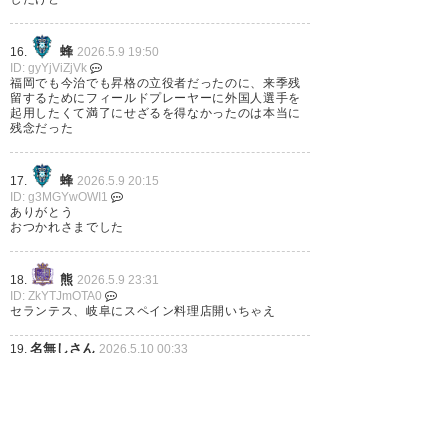
セランテス引退なのか…
間違いなくあなたはあの時、ア
蜂
16.
2026.5.9 19:50
ビスパの最高の守護神でした。
ID: gyYjViZjVk
福岡でも今治でも昇格の立役者だったのに、来季残
日本でのキャリアをアビスパか
留するためにフィールドプレーヤーに外国人選手を
起用したくて満了にせざるを得なかったのは本当に
ら始めてくれてありがとう。
残念だった
— よしみつ (meerkat_avi)
蜂
17.
2026.5.9 20:15
2026, 5月 7
ID: g3MGYwOWI1
ありがとう
おつかれさまでした
熊
18.
2026.5.9 23:31
ジェントルでチャーミングで頼
ID: ZkYTJmOTA0
セランテス、岐阜にスペイン料理店開いちゃえ
りになる守護神、ジョンさん。
名無しさん
19.
2026.5.10 00:33
今治で、日本で、プレーしてく
ID: A2Yjk3Y2My
素晴らしいキーパーだったが巡り合わせが悪かった
れてありがとうございました。
なぁ
これからのジョンさんとご家族
蜂