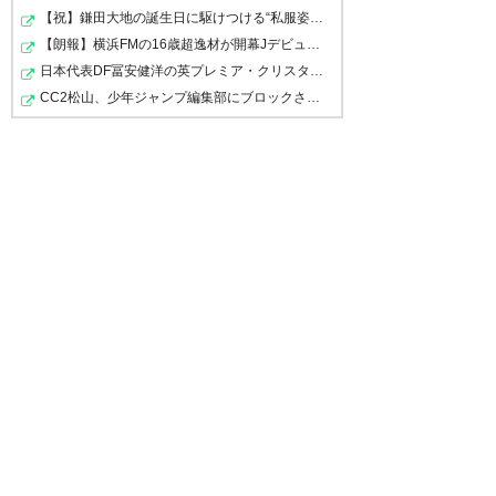
セランテス遂に引退かぁ。
ンの姿はまだ記憶に残っていま
【祝】鎌田大地の誕生日に駆けつける“私服姿の日本代表ト…
セランテスも引退なんですね…
アビスパ昇格の立役者の一人だ
す
【朗報】横浜FMの16歳超逸材が開幕Jデビュー戦で魅せた“…
今治に来た時の衝撃は半端なか
ったのに、J1一緒に戦えなく
現役お疲れ様でした！！
日本代表DF冨安健洋の英プレミア・クリスタルパレス加入…
ったですよね
CC2松山、少年ジャンプ編集部にブロックされるwwwww
て、アビサポ的には申し訳ない
#アビスパ福岡
#セランテス
感じ。
— Rさん (rey_15s)
2026, 5月 7
— TKヨーダ (tksf119119)
2026,
それでもアビスパにも感謝して
5月 7
くれてて、なんと良き人よ
ありがとうセランテス。
アビスパの守護神として2020年
お疲れ様セランテス。
のJ1昇格に大きく貢献してくれ
2019フクアリでのセーブはよく
たセランテス選手
覚えてる。
#アビスパ福岡
あの安定したセーブと日本語で
奮闘するセランテスとボロボロ
— 矢羽田 (yht3a)
2026, 5月 7
チームを鼓舞していた姿、ずっ
のチームを現地で見て泣いた。
と忘れません
アビスパでもっと見たかった選