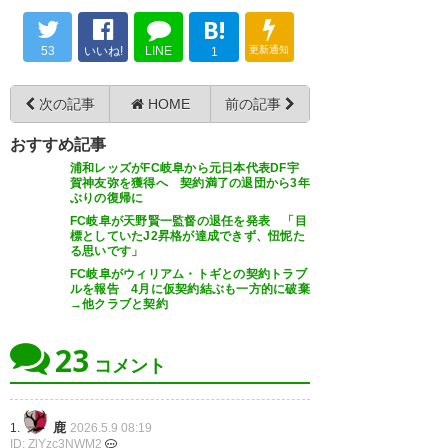
牧のうどんの肉うどんを、お箸
手の1人。現役生活お疲れ様でし
セランテス選手 まだまだ試合
B!
で美味しそうに食べていた姿
た。
で観れると思ってた。寂しいで
53
いいね!
LINE
更新通知
1
も、思い出に残ってます
す。
— 𝑯𝒂𝒓𝒖𝒌𝒊 (HARUKI_amj3)
2026,
5月 7
次の記事
HOME
前の記事
— 聖羅 (seira1006)
2026, 5月 7
現役引退…本当にお疲れ様でし
おすすめ記事
た！
浦和レッズがFC岐阜から元日本代表DF宇
賀神友弥を獲得へ 契約満了の退団から3年
— manu29manu
ぶりの復帰に
セランテス引退か
(manuman45955569)
2026, 5
FC岐阜が天野賢一監督の退任を発表 「目
標としていたJ2昇格が達成できず、忸怩た
19年にJ2残留できたのと20年に
月 7
る思いです」
J1昇格できたのもセランテスが
FC岐阜がウィリアム・トギとの契約トラブ
ルを報告 4月に仮契約結ぶも一方的に破棄
いたからこそだったな
→他クラブと契約
— ザキオカ コマキチ
23
セランテス選手のプレーに魅了
コメント
(ZEANAN18)
2026, 5月 8
され応援してました！
大好きな選手でした！
鹿
1.
2026.5.9 08:19
アビスパの選手としてJ1で一緒
ID: ZlYzc3NWM2