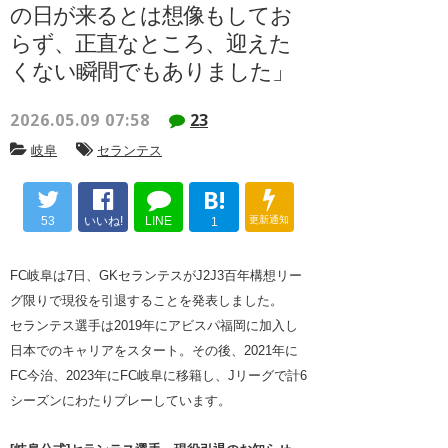
の日が来るとは想像もしてお
らず、正直なところ、迎えた
くない瞬間でもありました」
2026.05.09 07:58
23
岐阜
セランテス
B!
53
いいね!
LINE
更新通知
1
FC岐阜は7日、GKセランテスがJ2J3百年構想リー
グ限りで現役を引退することを発表しました。
セランテス選手は2019年にアビスパ福岡に加入し
日本でのキャリアをスタート。その後、2021年に
FC今治、2023年にFC岐阜に移籍し、Jリーグで計6
シーズンにわたりプレーしています。