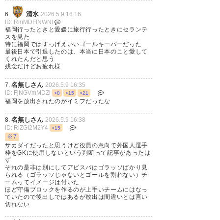
36218386620641/photo/2)
清水
6.
2026.5.9 16:16
2026, 5月 7
ID: RmMDFlNWNl
福岡行ったときと愛媛に旅行行ったときにセランテ
スを見た
特に福岡ではすっげえいいゴールキーパーだった
最後日本で引退したのは、本当に日本のこと愛して
くれたんだと思う
残念だけどお疲れ様
セランテスまじ！？この前の試
名無しさん
7.
2026.5.9 16:35
合めちゃくちゃ頑張ってセーブ
ID: FjNGVmMDZi
>8
>15
>21
福岡を放出されたのがイミフだったな
しててすげーと思って、これか
らも見たいなと思ってたのに……
名無しさん
8.
2026.5.9 16:38
ID: RlZGI2M2Y4
>15
そっか……
※7
サカダイだったと思うけど役員の意向で外国人選手
枠をGKに使用しないという判断って記事があったは
— 生ゴミ ※役に立たない
ず
(azuazzu_rinrin)
2026, 5月 7
それの是非は別にしてアビスパはゴラッソばかり見
られる（ゴラッソじゃないとゴールを割れない）チ
ームってイメージは付いた
ほど守備ブロックを作るのが上手いチームにはなっ
ていたので後出しではあるが放出は間違いとは言い
切れない