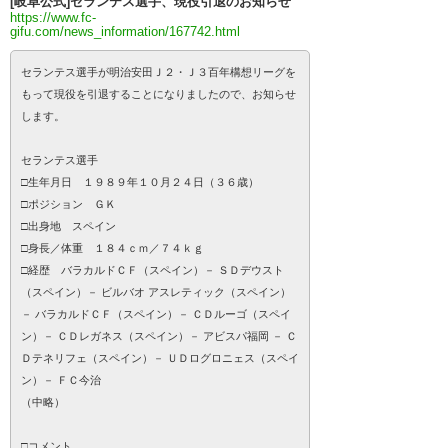
[岐阜公式]セランテス選手、現役引退のお知らせ
https://www.fc-
gifu.com/news_information/167742.html
セランテス選手が明治安田Ｊ２・Ｊ３百年構想リーグを
もって現役を引退することになりましたので、お知らせ
します。
セランテス選手
□生年月日 １９８９年１０月２４日（３６歳）
□ポジション ＧＫ
□出身地 スペイン
□身長／体重 １８４ｃｍ／７４ｋｇ
□経歴 バラカルドＣＦ（スペイン）－ ＳＤデウスト
（スペイン）－ ビルバオ アスレティック（スペイン）
－ バラカルドＣＦ（スペイン）－ ＣＤルーゴ（スペイ
ン）－ ＣＤレガネス（スペイン）－ アビスパ福岡 － Ｃ
Ｄテネリフェ（スペイン）－ ＵＤログロニェス（スペイ
ン）－ ＦＣ今治
（中略）
□コメント