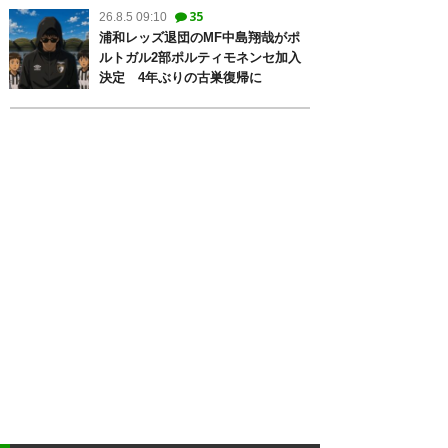
35
26.8.5 09:10
浦和レッズ退団のMF中島翔哉がポ
ルトガル2部ポルティモネンセ加入
決定 4年ぶりの古巣復帰に