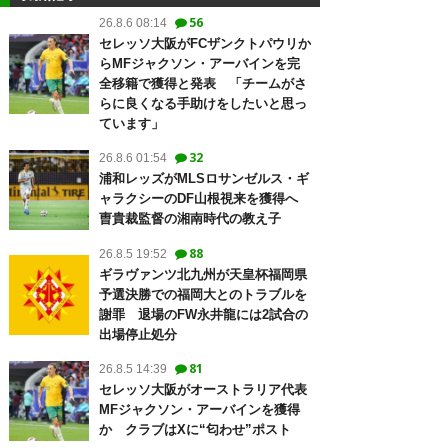
56
26.8.6 08:14
セレッソ大阪がFCザンクトパウリか
らMFジャクソン・アーバインを完
全移籍で獲得と発表 「チームがさ
らに良くなる手助けをしたいと思っ
ています」
32
26.8.6 01:54
浦和レッズがMLSロサンゼルス・ギ
ャラクシーのDF山根視来を獲得へ
曺貴裁監督の湘南時代の教え子
88
26.8.5 19:52
ギラヴァンツ北九州が天皇杯福岡県
予選決勝での福岡大とのトラブルを
謝罪 退場のFW永井龍には2試合の
出場停止処分
81
26.8.5 14:39
セレッソ大阪がオーストラリア代表
MFジャクソン・アーバインを獲得
か クラブはXに“匂わせ”ポスト