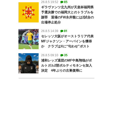
85
26.8.5 19:52
ギラヴァンツ北九州が天皇杯福岡県
予選決勝での福岡大とのトラブルを
謝罪 退場のFW永井龍には2試合の
出場停止処分
81
26.8.5 14:39
セレッソ大阪がオーストラリア代表
MFジャクソン・アーバインを獲得
か クラブはXに“匂わせ”ポスト
35
26.8.5 09:10
浦和レッズ退団のMF中島翔哉がポ
ルトガル2部ポルティモネンセ加入
決定 4年ぶりの古巣復帰に