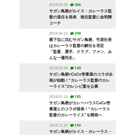
306
2019.05.05
サガン鳥栖がルイス・カレーラス監
督の退任を発表 後任監督に金明輝
コーチ
290
2019.04.15
最下位に沈むサガン鳥栖、竹原社長
はカレーラス監督の解任を否定
「監督、選手、クラブ、ファン、み
んな一蓮托生」
149
2019.03.28
サガン鳥栖×CoCo壱番屋のコラボ企
画が始動！“カレーラス監督のカレ
ーライス”のレシピ案を公募
185
2019.01.14
サガン鳥栖がカレーハウスCoCo壱
番屋とのコラボ発表！“カレーラス
監督のカレーライス”を開発へ
150
2018.12.23
サガン鳥栖がルイス・カレーラス・