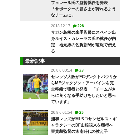
フェレール氏の監督就任を発表
「サポーターの皆さまが誇れるよう
なチームに」
228
2018.12.17
サガン鳥栖の来季監督にスペイン出
身ルイス・カレーラス氏の就任が内
定 地元紙の佐賀新聞が速報で伝え
る
最新記事
33
26.8.6 08:14
セレッソ大阪がFCザンクトパウリか
らMFジャクソン・アーバインを完
全移籍で獲得と発表 「チームがさ
らに良くなる手助けをしたいと思っ
ています」
25
26.8.6 01:54
浦和レッズがMLSロサンゼルス・ギ
ャラクシーのDF山根視来を獲得へ
曺貴裁監督の湘南時代の教え子