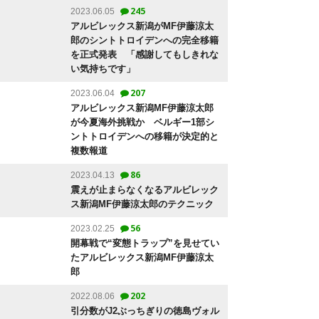
245
2023.06.05
アルビレックス新潟がMF伊藤涼太
郎のシントトロイデンへの完全移籍
を正式発表 「感謝してもしきれな
い気持ちです」
207
2023.06.04
アルビレックス新潟MF伊藤涼太郎
が今夏海外挑戦か ベルギー1部シ
ントトロイデンへの移籍が決定的と
複数報道
86
2023.04.13
震えが止まらなくなるアルビレック
ス新潟MF伊藤涼太郎のテクニック
56
2023.02.25
開幕戦で“変態トラップ”を見せてい
たアルビレックス新潟MF伊藤涼太
郎
202
2022.08.06
引分数がJ2ぶっちぎりの徳島ヴォル