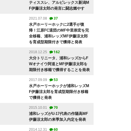
ティススレ、アルビレックス新潟M
F伊藤涼太郎の発言に闘志燃やす
37
2021.07.08
水戸ホーリーホックに2選手が復
帰！江原FC退団のMF中里崇宏を完
全移籍、浦和レッズMF伊藤涼太郎
を育成型期限付きで獲得と発表
162
2018.12.25
大分トリニータ、浦和レッズからF
Wオナイウ阿道とMF伊藤涼太郎を
期限付き移籍で獲得することを発表
53
2017.09.09
水戸ホーリーホックが浦和レッズM
F伊藤涼太郎を育成型期限付き移籍
で獲得と発表
70
2015.10.01
浦和レッズがU-17代表の作陽高MF
伊藤涼太郎の来季加入内定を発表
60
2014.12.31