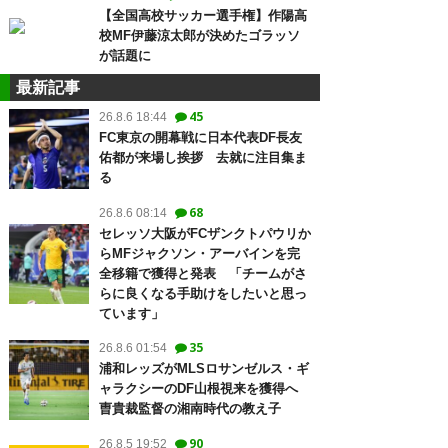
【全国高校サッカー選手権】作陽高
校MF伊藤涼太郎が決めたゴラッソ
が話題に
最新記事
45
26.8.6 18:44
FC東京の開幕戦に日本代表DF長友
佑都が来場し挨拶 去就に注目集ま
る
68
26.8.6 08:14
セレッソ大阪がFCザンクトパウリか
らMFジャクソン・アーバインを完
全移籍で獲得と発表 「チームがさ
らに良くなる手助けをしたいと思っ
ています」
35
26.8.6 01:54
浦和レッズがMLSロサンゼルス・ギ
ャラクシーのDF山根視来を獲得へ
曺貴裁監督の湘南時代の教え子
90
26.8.5 19:52