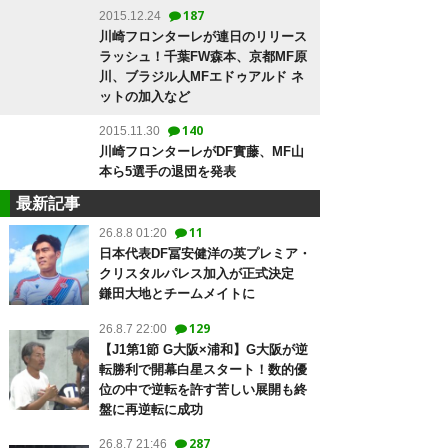
187
2015.12.24
川崎フロンターレが連日のリリース
ラッシュ！千葉FW森本、京都MF原
川、ブラジル人MFエドゥアルド ネ
ットの加入など
140
2015.11.30
川崎フロンターレがDF實藤、MF山
本ら5選手の退団を発表
最新記事
11
26.8.8 01:20
日本代表DF冨安健洋の英プレミア・
クリスタルパレス加入が正式決定
鎌田大地とチームメイトに
129
26.8.7 22:00
【J1第1節 G大阪×浦和】G大阪が逆
転勝利で開幕白星スタート！数的優
位の中で逆転を許す苦しい展開も終
盤に再逆転に成功
287
26.8.7 21:46