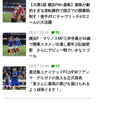
【J1第1節 横浜FM×鹿島】鹿島が劇
的すぎる逆転勝利で国立での開幕戦
制す！後半ATにチャヴリッチが2ゴ
ールの大活躍
90
26.8.7 20:16
横浜F・マリノスMF三井寺眞が16歳
で開幕スタメン出場し最年少記録更
新 さらにデビュー戦でいきなりゴ
ール
53
26.8.7 15:44
鹿児島ユナイテッドFCがFWフアン
マ・デルガドの加入を正式発表
「皆さんに最高の喜びを届けられる
よう頑張ります！」