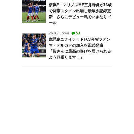
横浜F・マリノスMF三井寺眞が16歳
で開幕スタメン出場し最年少記録更
新 さらにデビュー戦でいきなりゴ
ール
53
26.8.7 15:44
鹿児島ユナイテッドFCがFWフアン
マ・デルガドの加入を正式発表
「皆さんに最高の喜びを届けられる
よう頑張ります！」