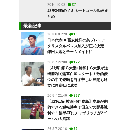
37
2016.10.03
J2第34節のノミネートゴール動画ま
とめ
最新記事
10
26.8.8 01:20
日本代表DF冨安健洋の英プレミア・
クリスタルパレス加入が正式決定
鎌田大地とチームメイトに
127
26.8.7 22:00
【J1第1節 G大阪×浦和】G大阪が逆
転勝利で開幕白星スタート！数的優
位の中で逆転を許す苦しい展開も終
盤に再逆転に成功
287
26.8.7 21:46
【J1第1節 横浜FM×鹿島】鹿島が劇
的すぎる逆転勝利で国立での開幕戦
制す！後半ATにチャヴリッチが2ゴ
ールの大活躍
89
26.8.7 20:16