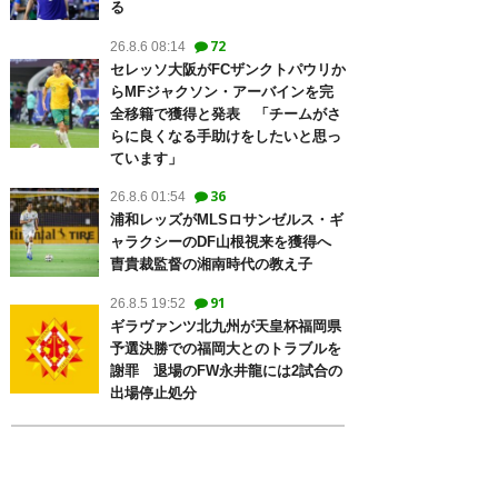
る
72
26.8.6 08:14
セレッソ大阪がFCザンクトパウリか
らMFジャクソン・アーバインを完
全移籍で獲得と発表 「チームがさ
らに良くなる手助けをしたいと思っ
ています」
36
26.8.6 01:54
浦和レッズがMLSロサンゼルス・ギ
ャラクシーのDF山根視来を獲得へ
曺貴裁監督の湘南時代の教え子
91
26.8.5 19:52
ギラヴァンツ北九州が天皇杯福岡県
予選決勝での福岡大とのトラブルを
謝罪 退場のFW永井龍には2試合の
出場停止処分