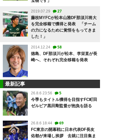
宝物です」
27
2019.07.29
藤枝MYFCが松本山雅DF那須川将大
を完全移籍で獲得と発表 「チーム
の力になるために覚悟をもってきま
した！」
58
2014.12.24
徳島、DF那須川が松本、李栄直が長
崎へ、それぞれ完全移籍を発表
最新記事
5
26.8.6 23:56
今季もタイトル獲得を目指すFC町田
ゼルビア黒田剛監督が抱負を語る
69
26.8.6 18:44
FC東京の開幕戦に日本代表DF長友
佑都が来場し挨拶 去就に注目集ま