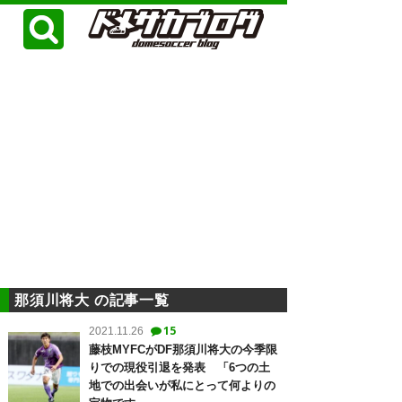
那須川将大 の記事一覧
15
2021.11.26
藤枝MYFCがDF那須川将大の今季限
りでの現役引退を発表 「6つの土
地での出会いが私にとって何よりの