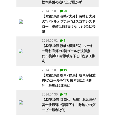
松本終盤の追い上げ届かず
20
2014.05.01
【J2第10節 長崎×大分】長崎と大分
の“バトルオブ九州”はスコアレスド
ロー 長崎は8戦負けなしも3位に後
退
9
2014.05.01
【J2第10節 讃岐×横浜FC】ルーキ
ー野村直輝のJ初ゴールが決勝点
に！横浜FCが讃岐を下し6戦ぶり勝
利
19
2014.05.01
【J2第10節 岐阜×群馬】岐阜が難波
PKのゴールを守り抜き3戦ぶり勝
利 群馬は5連敗に
49
2014.04.30
【J2第10節 福岡×北九州】北九州が
冨士決勝弾で福岡下す！敵地でのダ
ービー勝利は初