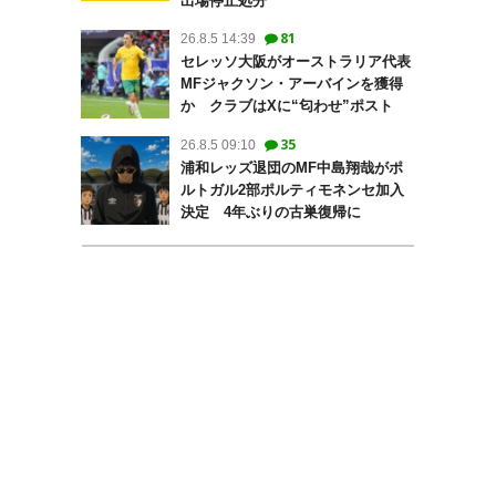
出場停止処分
81
26.8.5 14:39
セレッソ大阪がオーストラリア代表
MFジャクソン・アーバインを獲得
か クラブはXに“匂わせ”ポスト
35
26.8.5 09:10
浦和レッズ退団のMF中島翔哉がポ
ルトガル2部ポルティモネンセ加入
決定 4年ぶりの古巣復帰に