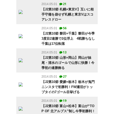
21
2014.05.01
【J2第10節 札幌×東京V】互いに相
手守備を崩せず札幌と東京Vはスコ
アレスドロー
56
2014.05.01
【J2第10節 磐田×千葉】磐田が今季
3度目2連勝で2位浮上 4戦勝ちなし
千葉は17位転落
13
2014.05.01
【J2第10節 山形×岡山】岡山が妹
尾・清水のゴールで山形に快勝！今
季初の連勝飾る
27
2014.05.01
【J2第10節 愛媛×栃木】栃木が鬼門
ニンスタで初勝利！FW瀬沼がトッ
プタイの7ゴール目挙げる
19
2014.05.01
【J2第10節 富山×松本】富山が“TO
P OF 北アルプス”制し今季初勝利！