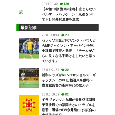
120
2014.04.30
【J2第10節 湘南×京都】止まらない
ベルマーレハリケーン！京都を3-0
で下し開幕10連勝を達成
最新記事
23
26.8.6 08:14
セレッソ大阪がFCザンクトパウリか
らMFジャクソン・アーバインを完
全移籍で獲得と発表 「チームがさ
らに良くなる手助けをしたいと思っ
ています」
20
26.8.6 01:54
浦和レッズがMLSロサンゼルス・ギ
ャラクシーのDF山根視来を獲得へ
曺貴裁監督の湘南時代の教え子
82
26.8.5 19:52
ギラヴァンツ北九州が天皇杯福岡県
予選決勝での福岡大とのトラブルを
謝罪 退場のFW永井龍には2試合の