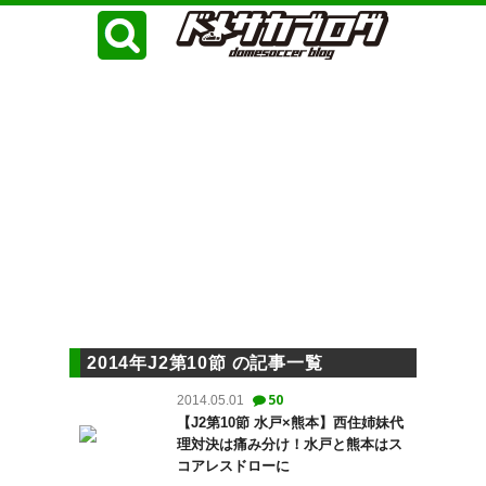
2014年J2第10節 の記事一覧
50
2014.05.01
【J2第10節 水戸×熊本】西住姉妹代
理対決は痛み分け！水戸と熊本はス
コアレスドローに