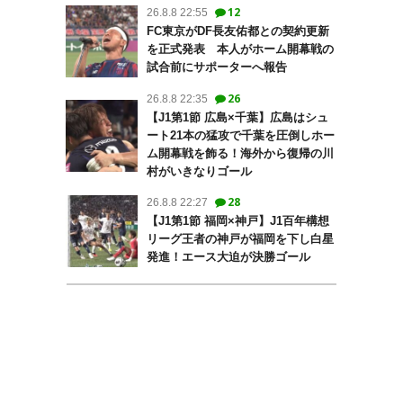
12
26.8.8 22:55
FC東京がDF長友佑都との契約更新
を正式発表 本人がホーム開幕戦の
試合前にサポーターへ報告
26
26.8.8 22:35
【J1第1節 広島×千葉】広島はシュ
ート21本の猛攻で千葉を圧倒しホー
ム開幕戦を飾る！海外から復帰の川
村がいきなりゴール
28
26.8.8 22:27
【J1第1節 福岡×神戸】J1百年構想
リーグ王者の神戸が福岡を下し白星
発進！エース大迫が決勝ゴール