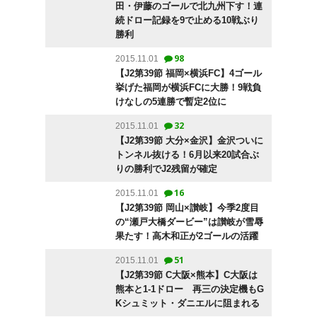
田・伊藤のゴールで北九州下す！連
続ドロー記録を9で止める10戦ぶり
勝利
98
2015.11.01
【J2第39節 福岡×横浜FC】4ゴール
挙げた福岡が横浜FCに大勝！9戦負
けなしの5連勝で暫定2位に
32
2015.11.01
【J2第39節 大分×金沢】金沢ついに
トンネル抜ける！6月以来20試合ぶ
りの勝利でJ2残留が確定
16
2015.11.01
【J2第39節 岡山×讃岐】今季2度目
の“瀬戸大橋ダービー”は讃岐が雪辱
果たす！高木和正が2ゴールの活躍
51
2015.11.01
【J2第39節 C大阪×熊本】C大阪は
熊本と1-1ドロー 再三の決定機もG
Kシュミット・ダニエルに阻まれる