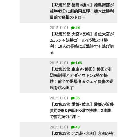
【J2第39節 徳島×栃木】徳島衛藤が
後半49分に劇的同点弾！栃木は勝利
目前で痛恨のドロー
44
2015.11.01
【J2第39節 大宮×長崎】首位大宮が
ムルジャ決勝ゴールで5戦ぶり勝
利！10人の長崎に反撃許すも逃げ切
る
146
2015.11.01
【J2第39節 東京V×磐田】磐田が川
辺先制弾とアダイウトン2発で快
勝！前半で退場者＆ジェイ負傷の逆
境を跳ね返す
36
2015.11.01
【J2第39節 愛媛×岐阜】愛媛が近藤
貴司2発＆内田FK弾で快勝！2連勝
で暫定5位に浮上
43
2015.11.01
【J2第39節 北九州×京都】京都が有