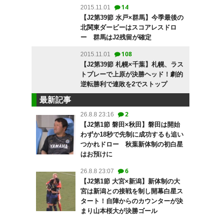
14
2015.11.01
【J2第39節 水戸×群馬】今季最後の
北関東ダービーはスコアレスドロ
ー 群馬はJ2残留が確定
108
2015.11.01
【J2第39節 札幌×千葉】札幌、ラス
トプレーで上原が決勝ヘッド！劇的
逆転勝利で連敗を2でストップ
最新記事
2
26.8.8 23:16
【J2第1節 磐田×秋田】磐田は開始
わずか18秒で先制に成功するも追い
つかれドロー 秋葉新体制の初白星
はお預けに
6
26.8.8 23:07
【J2第1節 大宮×新潟】新体制の大
宮は新潟との接戦を制し開幕白星ス
タート！自陣からのカウンターが決
まり山本桜大が決勝ゴール