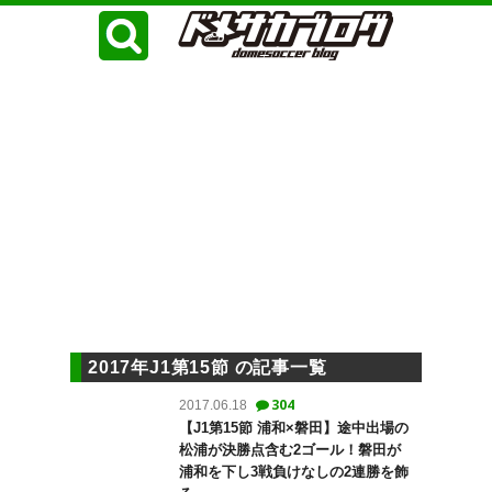
2017年J1第15節 の記事一覧
304
2017.06.18
【J1第15節 浦和×磐田】途中出場の
松浦が決勝点含む2ゴール！磐田が
浦和を下し3戦負けなしの2連勝を飾