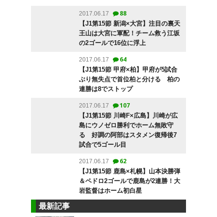
88
2017.06.17
【J1第15節 新潟×大宮】注目の裏天
王山は大宮に軍配！チーム救う江坂
の2ゴールで16位に浮上
64
2017.06.17
【J1第15節 甲府×柏】甲府が5試合
ぶり無失点で首位柏と分ける 柏の
連勝は8でストップ
107
2017.06.17
【J1第15節 川崎F×広島】川崎が広
島にウノゼロ勝利でホーム無敗守
る 好調の阿部はスタメン復帰後7
試合で5ゴール目
62
2017.06.17
【J1第15節 鹿島×札幌】山本決勝弾
＆ペドロ2ゴールで鹿島が2連勝！大
岩監督はホーム初白星
最新記事