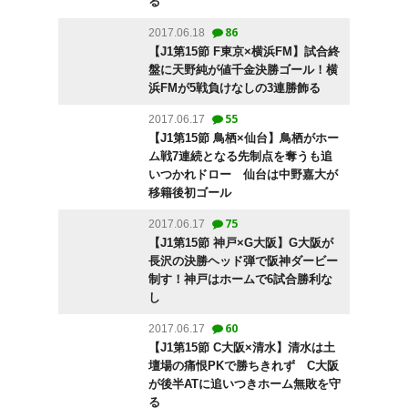
る
86
2017.06.18
【J1第15節 F東京×横浜FM】試合終
盤に天野純が値千金決勝ゴール！横
浜FMが5戦負けなしの3連勝飾る
55
2017.06.17
【J1第15節 鳥栖×仙台】鳥栖がホー
ム戦7連続となる先制点を奪うも追
いつかれドロー 仙台は中野嘉大が
移籍後初ゴール
75
2017.06.17
【J1第15節 神戸×G大阪】G大阪が
長沢の決勝ヘッド弾で阪神ダービー
制す！神戸はホームで6試合勝利な
し
60
2017.06.17
【J1第15節 C大阪×清水】清水は土
壇場の痛恨PKで勝ちきれず C大阪
が後半ATに追いつきホーム無敗を守
る