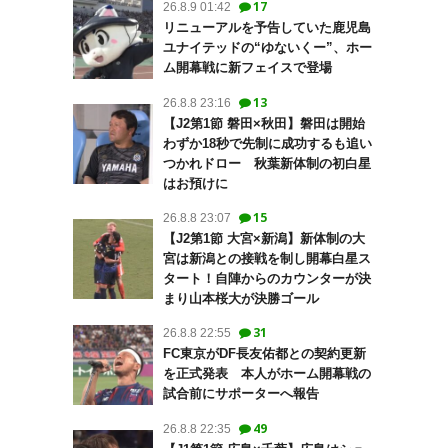
17
26.8.9 01:42
リニューアルを予告していた鹿児島
ユナイテッドの“ゆないくー”、ホー
ム開幕戦に新フェイスで登場
13
26.8.8 23:16
【J2第1節 磐田×秋田】磐田は開始
わずか18秒で先制に成功するも追い
つかれドロー 秋葉新体制の初白星
はお預けに
15
26.8.8 23:07
【J2第1節 大宮×新潟】新体制の大
宮は新潟との接戦を制し開幕白星ス
タート！自陣からのカウンターが決
まり山本桜大が決勝ゴール
31
26.8.8 22:55
FC東京がDF長友佑都との契約更新
を正式発表 本人がホーム開幕戦の
試合前にサポーターへ報告
49
26.8.8 22:35