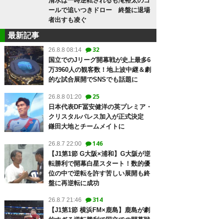
清水は一時逆転されるも滝裕太のゴ
ールで追いつきドロー 終盤に退場
者出すも凌ぐ
最新記事
32
26.8.8 08:14
国立でのJリーグ開幕戦が史上最多6
万3960人の観客数！地上波中継＆劇
的な試合展開でSNSでも話題に
25
26.8.8 01:20
日本代表DF冨安健洋の英プレミア・
クリスタルパレス加入が正式決定
鎌田大地とチームメイトに
146
26.8.7 22:00
【J1第1節 G大阪×浦和】G大阪が逆
転勝利で開幕白星スタート！数的優
位の中で逆転を許す苦しい展開も終
盤に再逆転に成功
314
26.8.7 21:46
【J1第1節 横浜FM×鹿島】鹿島が劇