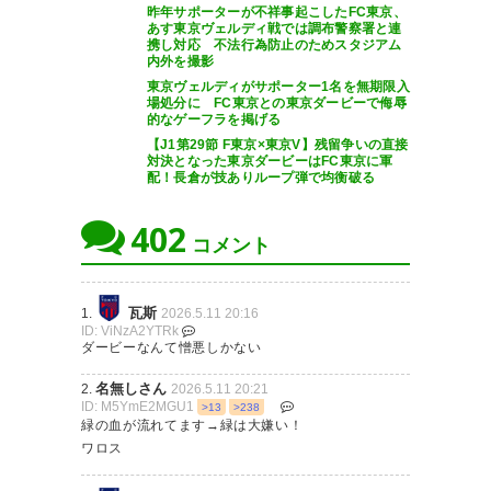
昨年サポーターが不祥事起こしたFC東京、
あす東京ヴェルディ戦では調布警察署と連
携し対応 不法行為防止のためスタジアム
内外を撮影
東京ヴェルディがサポーター1名を無期限入
場処分に FC東京との東京ダービーで侮辱
的なゲーフラを掲げる
【J1第29節 F東京×東京V】残留争いの直接
対決となった東京ダービーはFC東京に軍
配！長倉が技ありループ弾で均衡破る
402
コメント
瓦斯
1.
2026.5.11 20:16
ID: ViNzA2YTRk
ダービーなんて憎悪しかない
名無しさん
2.
2026.5.11 20:21
ID: M5YmE2MGU1
>13
>238
緑の血が流れてます→緑は大嫌い！
ワロス