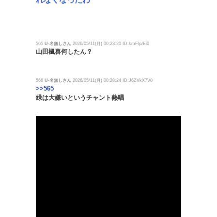
565
U-名無しさん
2026/05/11(月) 00:23:20 ID:kmFlp/Ei0
山田楓喜何したん？
566
U-名無しさん
2026/05/11(月) 00:28:24 ID:J6ZVkX7V0
>>565
緑は大嫌いというチャント熱唱