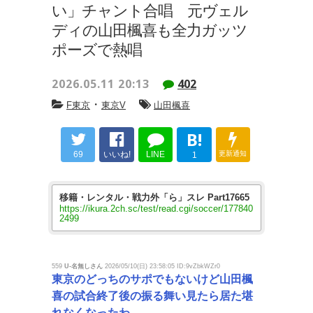
い」チャント合唱 元ヴェル
ディの山田楓喜も全力ガッツ
ポーズで熱唱
2026.05.11 20:13
402
・
F東京
東京V
山田楓喜
B!
69
いいね!
LINE
更新通知
1
移籍・レンタル・戦力外「ら」スレ Part17665
https://ikura.2ch.sc/test/read.cgi/soccer/177840
2499
559
U-名無しさん
2026/05/10(日) 23:58:05 ID:9vZbkWZr0
東京のどっちのサポでもないけど山田楓
喜の試合終了後の振る舞い見たら居た堪
れなくなったわ