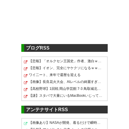
緑色が嫌いだと生活に何かと支障がありそう
571
U-名無しさん
2026/05/11(月) 00:38:11 ID:kmFlp/Ei0
だいたい緑は大嫌いってチャントって何だよ
民度低すぎんか
ブログRSS
574
U-名無しさん
2026/05/11(月) 00:46:29 ID:ieDEVU1Z0
>>571
いいじゃないのそれくらいの煽り
【悲報】「オルクセン王国史」作者、激白ｗｗｗｗｗｗｗｗ
ガンバの豚チャントよりはマシ
【悲報】イオン、完全にヤケクソになるｗｗｗｗ
ワイ二ート、来年で還暦を迎える
580
U-名無しさん
2026/05/11(月) 01:01:11 ID:3+Yvoz1td
【画像】長良花火大会、AIレベルの綺麗すぎるプロポーズ…
>>574
【高校野球】1回戦 岡山学芸館 7-3 鳥取城北 岡山学芸…
まあ当事者がいいんならそれでいいけど
【謎】スタバで大量にいるMacBookいじってるやつって何や…
あんまりお互いいい気持ちはしないんじゃない
それとも俺がお花畑すぎるのか
アンテナサイトRSS
583
U-名無しさん
2026/05/11(月) 01:02:27 ID:ieDEVU1Z0
【画像あり】NASAが開発、着るだけで瞬時に「-15℃冷却」…
>>580
程度の問題だな