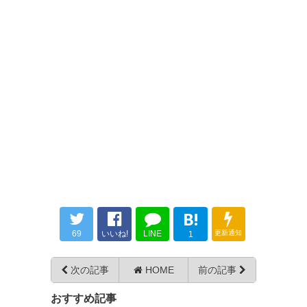
[東京V公式]山田楓喜 選手 期限付き移籍終了のお
知らせ
https://www.verdy.co.jp/news/13726
（一部抜粋）
緑の血はこれからもずっと楓喜の中に流れています。で
は、また成長した姿で会いましょう。
587
U-名無しさん
2026/05/11(月) 01:07:52 ID:V8zBtynS0
瓦斯で活躍してるならともかく活躍せずに移籍濃厚
な立場でやるかって思う
緑からオファー来る可能性もあっただろうに
B!
594
U-名無しさん
2026/05/11(月) 01:22:19 ID:hVLserQC0
69
いいね!
LINE
更新通知
1
こういうくだらん憎悪見てると千葉ダービーはずっ
と平和でいて欲しい
次の記事
HOME
前の記事
おすすめ記事