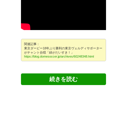
関連記事：
東京ダービー18年ぶり勝利の東京ヴェルディサポーター
がチャント合唱「緑がだいすき！」
https://blog.domesoccer.jp/archives/60248348.html
568
U-名無しさん
2026/05/11(月) 00:31:19 ID:xuOfygih0
よほど古巣に恨みでもあったのかな
569
U-名無しさん
2026/05/11(月) 00:32:18 ID:oAttPKzVr