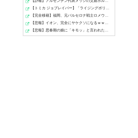
【訃報】アルゼンチン代表メッシの父親ホルヘさん、68歳…
【トミカ ジョブレイバー】「ライジングポリスブレイバー…
【完全移籍】福岡、元バルセロナ戦士ロメウ獲得！34歳MF…
577
U-名無しさん
2026/05/11(月) 00:57:39 ID:eIxOstYn0
【悲報】イオン、完全にヤケクソになるｗｗｗｗ
瓦斯は何故緑をそこまで嫌ってるのか
【悲報】思春期の娘に「キモッ」と言われたお父さん、グ…
578
U-名無しさん
2026/05/11(月) 00:57:48 ID:TAER4N5o0
山田の動画、瓦斯サポがXでたくさんあげてるね
たしかに瓦斯っぽい軽いノリでやってる気がするw
579
U-名無しさん
2026/05/11(月) 00:59:39 ID:34e9IVpS0
緑にもいたのにな
今後のキャリア考えたら
軽率やな
585
U-名無しさん
2026/05/11(月) 01:03:13 ID:aH7y4haE0
山田は緑退団時のコメントで一生緑の血
が流れてるって出してたな
森田破壊に加えて今回の件で緑サポも吹
っ切れたろ