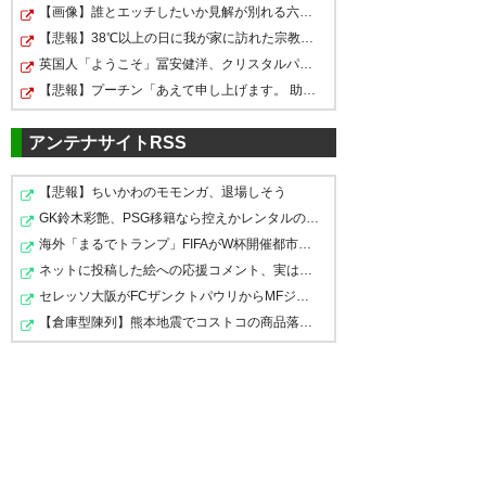
【画像】誰とエッチしたいか見解が別れる六人衆ｗｗｗｗ…
【悲報】38℃以上の日に我が家に訪れた宗教勧誘の女性、咽…
英国人「ようこそ」冨安健洋、クリスタルパレス加入が決…
【悲報】プーチン「あえて申し上げます。 助けてください…
アンテナサイトRSS
【悲報】ちいかわのモモンガ、退場しそう
GK鈴木彩艶、PSG移籍なら控えかレンタルのカードに？本人…
海外「まるでトランプ」FIFAがW杯開催都市と結んだ約束を…
ネットに投稿した絵への応援コメント、実は遠隔監視して…
セレッソ大阪がFCザンクトパウリからMFジャクソン・アー…
【倉庫型陳列】熊本地震でコストコの商品落下「重く受け…