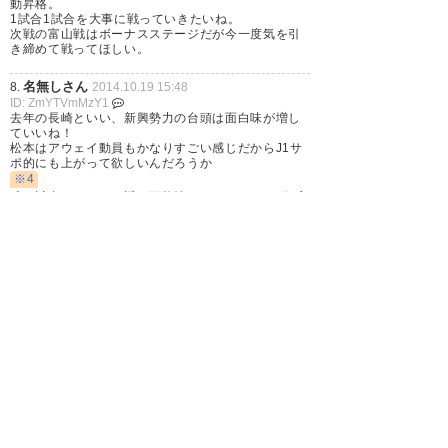
動昇格。
1試合1試合を大事に戦っていきたいね。
次戦の富山戦はボーナスステージだが今一度気を引
き締めて戦ってほしい。
名無しさん
8.
2014.10.19 15:48
ID: ZmYTVmMzY1
去年の長崎といい、新興勢力の台頭は面白味が増し
ていいね！
松本はアウェイ動員もかなりすごい感じだからJ1サ
ポ的にも上がって欲しいんだろうか
※4
残り試合でひっくり返る可能性も0じゃないのに何言
ってるんだよｗ
松本
9.
2014.10.19 15:53
ID: I0ZWU0MzE5
>15
※7
ボーナスステージとか言っている奴がいるようでは
厳しいな
名無しさん
10.
2014.10.19 15:55
ID: I5MDA2MDgx
個人的には後半戦で一番悪い出来の試合だったけど
アウェー京都で無失点スコアレスはデカい、気温の
せいかだいぶ重そうだったけどよくやった、強いて
言えば何度かあったビッグチャンスを決めて欲しい