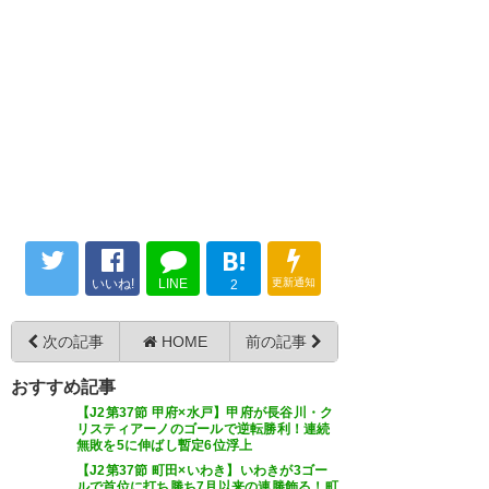
B!
いいね!
LINE
更新通知
2
次の記事
HOME
前の記事
おすすめ記事
【J2第37節 甲府×水戸】甲府が長谷川・ク
リスティアーノのゴールで逆転勝利！連続
無敗を5に伸ばし暫定6位浮上
【J2第37節 町田×いわき】いわきが3ゴー
ルで首位に打ち勝ち7月以来の連勝飾る！町