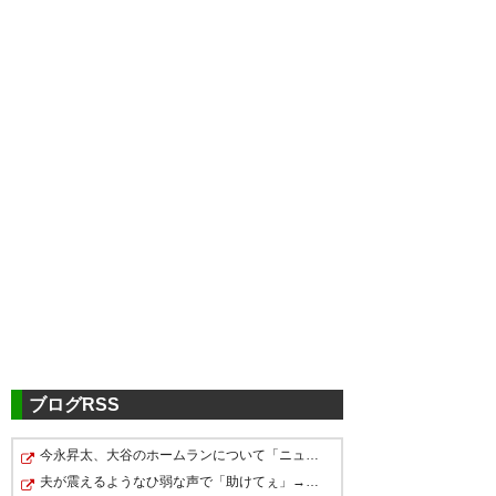
ブログRSS
今永昇太、大谷のホームランについて「ニュートンは説明…
夫が震えるようなひ弱な声で「助けてぇ」→顔面を見てみた…