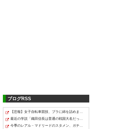
ツイッターの反応
ケンミンの焼ビーフンDAY、 ヴ
ィッセル神戸勝利！＼( ‘ω’)／
https://t.co/v70c3WcusE
ブログRSS
— ®︎k-ota☆🐮♢♦️♦︎ (11Vk1995)
5chの反応
2020, 7月 18
【悲報】女子自転車競技、ブラに綿を詰めまくって空気抵…
最近の学説「織田信長は普通の戦国大名だった」←ｗｗｗｗ…
◇◆◇◆◇ヴィッセル神戸
今季のレアル・マドリードのスタメン、ガチでエグい