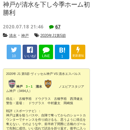
神戸が清水を下し今季ホーム初
勝利
2020.07.18 21:46
67
・
清水
神戸
2020年J1第5節
B!
10
いいね!
LINE
更新通知
1
2020年 J1 第5節 ヴィッセル神戸 VS 清水エスパルス
神戸
3－1
清水
ノエビアスタジア
ム神戸（3494人）
得点： 古橋亨梧 ドウグラス 古橋亨梧 西澤健太
警告・退場： ドウグラス 中村慶太 岡崎慎
戦評（スポーツナビ）：
神戸は裏を狙うパスや、自陣で奪ってからのショートカ
ウンターでチャンスを作り続けるも、思うように得点を
奪えない。そのような中、前半終了間際に古橋のゴール
で先制に成功。いい流れで試合を折り返す。後半に入っ