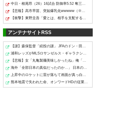
Part1123◇◆◇◆◇
中日・根尾昂（26）16試合 防御率5.52 奪三振率10.43 K/B…
http://matsuri.5ch.net/test/read.cgi/socc
er/1594939600
勝ったーー！ヴィッセル も阪神
【悲報】高市早苗、突如爆乳化wwwww（※画像あり）
【衝撃】東野圭吾「愛とは、相手を支配することではなく…
も
342
U-名無しさん
2020/07/18(土) 20:55:40 ID:qDghgS0cr
アンテナサイトRSS
— 直(ФωФ)さん (naocchee)
前半クソすぎたけど後半は余裕あったな
2020, 7月 18
【謎】森保監督「続投の謎」 JFAのドン・田嶋幸三に直撃…
浦和レッズがMLSロサンゼルス・ギャラクシーのDF山根視来…
343
U-名無しさん
2020/07/18(土) 20:55:41 ID:foXHbpSux
今日は古橋と博文が良かった
【悲報】女「丸亀製麺美味しかったね」俺「また来ようよ…
海外「全部日本の真似だったのか…」 日本の普通のテレビ…
ヴィッセル神戸最強！ヴィッセ
上昇中のロケットに雷が落ちて画面が真っ白に「ロケット…
354
U-名無しさん
2020/07/18(土) 20:59:21.04 ID:7Icz0v8m0
ル神戸最強！ヴィッセル神戸最
今日は危うい所もあったけど割とチームで守備出来
熊本地震で失われた命、オンワードHDの従業員に何が起き…
てたのが評価高いな
強！ヴィッセル神戸最強！ヴィ
ッセル神戸最強！
362
U-名無しさん
2020/07/18(土) 21:01:42.19 ID:YxJH3CgQd
今日は左サイドが神だったな
— 原人 (GenjinWE19app)
2020,
イニエスタはかなり省エネ運転だったけどイニエス
7月 18
タがコンディション上がったらかなり期待できる
豪徳のパスミスは忘れる