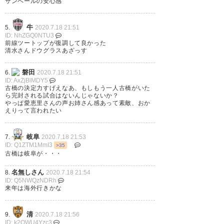
サンペールの安心感
点は余計過ぎたけど、気分よく
次からの大阪連戦、勝っていく
牛
5.
2020.7.18 21:51
ID: NhZGQ0NTU3
ぞ #vissel
前線ツートップが復調して良かった
清水さんドウグラスあざっす
— 機関車ケージロー
磐田
6.
2020.7.18 21:51
(kobe442s)
2020, 7月 18
ID: AxZjBlMDY5
古橋の決定力すげえなあ、もしもう一人古橋がいた
ら完封される試合はないんじゃないか？
やっぱ愛恵里さんの声お姉さん感あって素敵、おか
えりって言われたい
失点が神戸らしいけどとにかく
岐阜
7.
2020.7.18 21:53
神戸にサッカーのある日常が戻
ID: Q1ZTM1MmI3
>35
古橋は岐阜が・・・
ってきましたよー とにかく生で
名無しさん
8.
2020.7.18 21:54
見られればよかろうなのだよ
ID: Q5NWQzNDRh
来年は海外行きかな
(^o^) #vissel
https://t.co/7TvJOpPt0v
清
9.
2020.7.18 21:56
ID: k2OWU4Yzc3