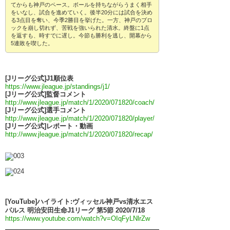
てからも神戸のペース。ボールを持ちながらうまく相手
をいなし、試合を進めていく。後半20分には試合を決め
る3点目を奪い、今季2勝目を挙げた。一方、神戸のブロ
ックを崩し切れず、苦戦を強いられた清水。終盤に1点
を返すも、時すでに遅し。今節も勝利を逃し、開幕から
5連敗を喫した。
[Jリーグ公式]J1順位表
https://www.jleague.jp/standings/j1/
[Jリーグ公式]監督コメント
http://www.jleague.jp/match/1/2020/071820/coach/
[Jリーグ公式]選手コメント
http://www.jleague.jp/match/1/2020/071820/player/
[Jリーグ公式]レポート・動画
http://www.jleague.jp/match/1/2020/071820/recap/
[YouTube]ハイライト:ヴィッセル神戸vs清水エス
パルス 明治安田生命J1リーグ 第5節 2020/7/18
https://www.youtube.com/watch?v=OIqFyLNlrZw