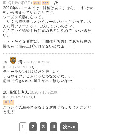
って感じですかね。 サポーター
ID: Q4NWNjY2Zh
>21
>57
2020年のルールでは、降格はありません。これは最
としては、まずここに戻ってこ
初から決まっていたことです。
シーズン終盤になって、
れて良かったです。⚽️ We are
「いくら降格無しというルールだからといって、あ
んな弱いチームをJ1に残していいのか？」
KOBE！✨🐂
なんていう議論を秋に始めるのはやめていただきた
い。
https://t.co/sjUrudPSSj
・・・そうなる前に、世間体を考慮してある程度の
勝ち点は積み上げておかないとなぁ・・・
— けいのすけ⭐(あすあすの父)
@KOBE (asuasu628)
2020, 7月
清
19.
2020.7.18 22:30
ID: JhYzRmNTEx
18
ティーラシンは現状だと厳しいな
テセやイブラヒムじゃだめなのかな、、、
前線で活きのいい選手が出て欲しいな〜
名無しさん
20.
2020.7.18 22:30
ID: ExOTc5ZTMz
※13
こういうの海外であるよな逆撫するよりええことだ
と思う
1
2
3
4
次へ »