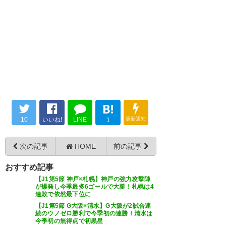
368
U-名無しさん
2020/07/18(土) 21:02:39.42 ID:0MvhTMPxM
ワイ現地、嬉し泣き
しゃあ！ヴィッセル完勝！！ 古
橋は言わずもがなサンペールが
369
U-名無しさん
2020/07/18(土) 21:03:03.10 ID:UjHnruEu0
非常に良かった！
いい勝ちやったわ
— ぼん (bon_bon_yr)
2020, 7月
18
379
U-名無しさん
2020/07/18(土) 21:06:22.53 ID:rGresDOQp
古橋今季8試合目にして7ゴール
B!
完全にエースや
10
いいね!
LINE
更新通知
1
384
U-名無しさん
2020/07/18(土) 21:08:30.94 ID: R93fanx0
次の記事
HOME
前の記事
ヴィッセル神戸、中断明け初の
古橋来年は海外いきそう
観客入りホームゲームで見事勝
おすすめ記事
【J1第5節 神戸×札幌】神戸の強力攻撃陣
ちました✨⚽️ 明日は楽天市場で
387
U-名無しさん
2020/07/18(土) 21:09:43.50 ID:oXIdsOEv0
が爆発し今季最多6ゴールで大勝！札幌は4
イニエスタ
連敗で依然最下位に
のお買い物ポイントが倍になり
ノロノロしてて
【J1第5節 G大阪×清水】G大阪が2試合連
ます（笑）⚽️🐂
急にスルーパス、あれ守ってる方は参るな
続のウノゼロ勝利で今季初の連勝！清水は
今季初の無得点で初黒星