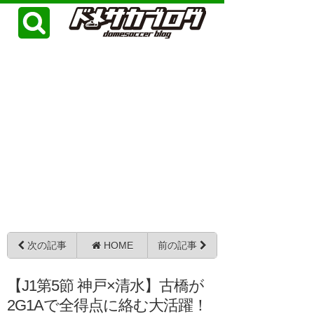
次の記事
HOME
前の記事
【J1第5節 神戸×清水】古橋が
2G1Aで全得点に絡む大活躍！