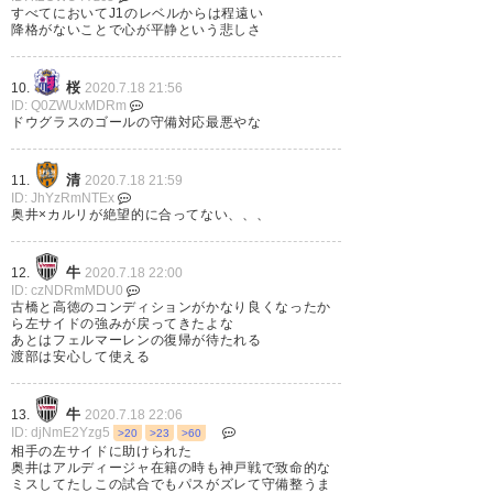
— 真鍋卓也（Takuya
すべてにおいてJ1のレベルからは程遠い
降格がないことで心が平静という悲しさ
Manabe）ᕦ(ò_óˇ)ᕤ
(mana_taku)
2020, 7月 18
桜
10.
2020.7.18 21:56
ID: Q0ZWUxMDRm
ドウグラスのゴールの守備対応最悪やな
ヴィッセル勝った～ 古橋さすが
清
11.
2020.7.18 21:59
ID: JhYzRmNTEx
の2ゴール、ドウグラスも取った
奥井×カルリが絶望的に合ってない、、、
し最後の途中交代した選手のパ
牛
12.
2020.7.18 22:00
スミスでの失点が余計やったけ
ID: czNDRmMDU0
古橋と高徳のコンディションがかなり良くなったか
どよかったよかった ホームで清
ら左サイドの強みが戻ってきたよな
あとはフェルマーレンの復帰が待たれる
水・大阪でセレッソ・ホームで
渡部は安心して使える
ガンバと移動もほぼ無いし過密
日程でこの移動の少なさもよき
牛
13.
2020.7.18 22:06
ID: djNmE2Yzg5
>20
>23
>60
よき
相手の左サイドに助けられた
奥井はアルディージャ在籍の時も神戸戦で致命的な
ミスしてたしこの試合でもパスがズレて守備整うま