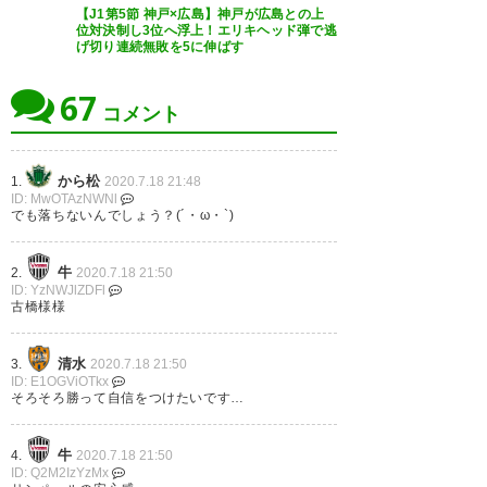
https://t.co/rVKVpUF7Ee
【J1第5節 神戸×広島】神戸が広島との上
位対決制し3位へ浮上！エリキヘッド弾で逃
389
U-名無しさん
2020/07/18(土) 21:09:55.47 ID:oIIwqKAV0
げ切り連続無敗を5に伸ばす
— けいのすけ⭐(あすあすの父)
古橋が点取るのが当たり前になってきてるな
運動量があって献身的なのも大きい
@KOBE (asuasu628)
2020, 7月
67
逆側の小川も頑張ってほしい頑張ってはいるんだろ
18
コメント
うけど
から松
1.
2020.7.18 21:48
391
U-名無しさん
2020/07/18(土) 21:11:10.51 ID:fG kNwuR0
いつのまにか広島より上になってた
ID: MwOTAzNWNl
でも落ちないんでしょう？(´・ω・`)
ナイスゲーム！(失点に目を逸ら
しながら) #ヴィッセル神戸
392
U-名無しさん
2020/07/18(土) 21:11:42.05 ID:LihUJRLt0
牛
2.
2020.7.18 21:50
正直内容が良いとは言えない
#vissel
ID: YzNWJlZDFl
一つはコーナーだし2点目に至ってはカウンターだ
古橋様様
し。
— ネヌ (nenu232607)
2020, 7
やっぱり今のメンツで433は合ってない
月 18
清水
3.
2020.7.18 21:50
ID: E1OGViOTkx
そろそろ勝って自信をつけたいです…
牛
4.
2020.7.18 21:50
ID: Q2M2IzYzMx
リーグ戦対清水、久々の勝利 失