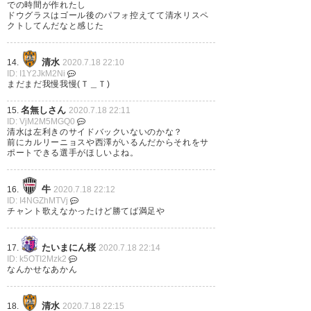
— リョウヘイ (ryohei_804)
での時間が作れたし
2020, 7月 18
ドウグラスはゴール後のパフォ控えてて清水リスペ
クトしてんだなと感じた
清水
14.
2020.7.18 22:10
ID: I1Y2JkM2Ni
まだまだ我慢我慢(Ｔ＿Ｔ)
古橋大活躍！ 仲間大活躍！ 素晴
名無しさん
らしい一日でした！ ヴィッセル
15.
2020.7.18 22:11
ID: VjM2M5MGQ0
神戸勝利ｷﾀ━(ﾟ∀ﾟ)━!
清水は左利きのサイドバックいないのかな？
前にカルリーニョスや西澤がいるんだからそれをサ
ポートできる選手がほしいよね。
— たかひろ (fagioorer)
2020, 7
月 18
牛
16.
2020.7.18 22:12
ID: I4NGZhMTVj
チャント歌えなかったけど勝てば満足や
たいまにん桜
17.
2020.7.18 22:14
今日のヴィッセルはベストては
ID: k5OTI2Mzk2
なんかせなあかん
ないにせよ、要所で相手よりク
オリティの高さを見せたかな、
清水
18.
2020.7.18 22:15