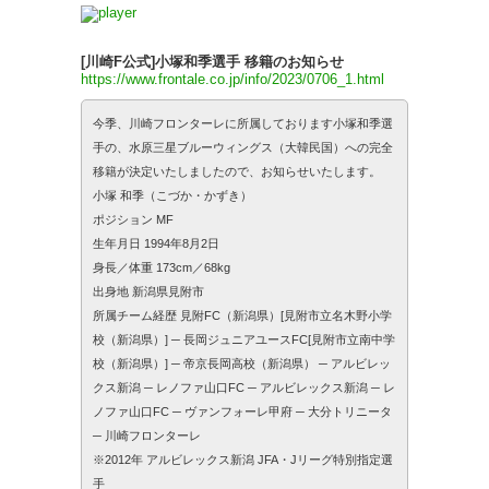
[川崎F公式]小塚和季選手 移籍のお知らせ
https://www.frontale.co.jp/info/2023/0706_1.html
今季、川崎フロンターレに所属しております小塚和季選
手の、水原三星ブルーウィングス（大韓民国）への完全
移籍が決定いたしましたので、お知らせいたします。
小塚 和季（こづか・かずき）
ポジション MF
生年月日 1994年8月2日
身長／体重 173cm／68kg
出身地 新潟県見附市
所属チーム経歴 見附FC（新潟県）[見附市立名木野小学
校（新潟県）] ─ 長岡ジュニアユースFC[見附市立南中学
校（新潟県）] ─ 帝京長岡高校（新潟県） ─ アルビレッ
クス新潟 ─ レノファ山口FC ─ アルビレックス新潟 ─ レ
ノファ山口FC ─ ヴァンフォーレ甲府 ─ 大分トリニータ
─ 川崎フロンターレ
※2012年 アルビレックス新潟 JFA・Jリーグ特別指定選
手