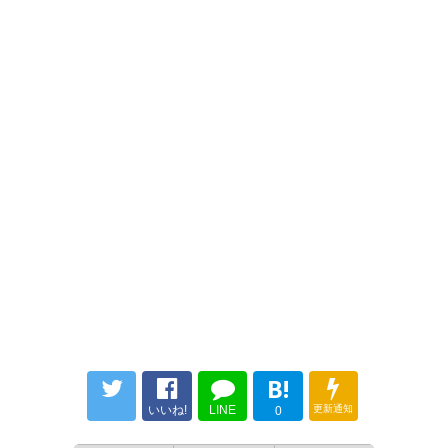
まだ小塚の力が必要だよお
うなりふりかまってられない状
況よ、。 ２部で埋もれかけてる
— NICO* (NICOluv24)
2023, 7
田中碧に真剣にオファーを出そ
月 6
うよ。 古巣だからとか甘えたも
のじゃなくて、誠意のあるオフ
ァーを出してさ。。 あー、泣き
たい。
#frontale
— ユウ@等々力 (k14_j10_Fro)
2023, 7月 6
フロンターレは特殊なサッカー
B!
というが、強化部はフロンター
いいね!
LINE
更新通知
0
レのサッカーに合う選手を分か