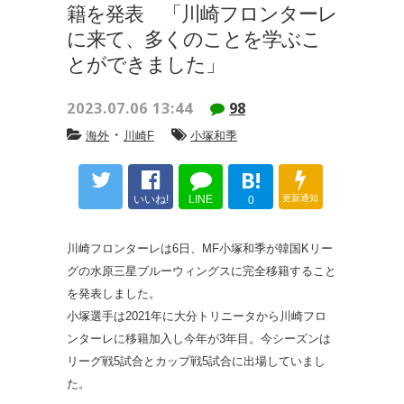
籍を発表 「川崎フロンターレ
に来て、多くのことを学ぶこ
とができました」
2023.07.06 13:44
98
・
海外
川崎F
小塚和季
B!
いいね!
LINE
更新通知
0
川崎フロンターレは6日、MF小塚和季が韓国Kリー
グの水原三星ブルーウィングスに完全移籍すること
を発表しました。
小塚選手は2021年に大分トリニータから川崎フロ
ンターレに移籍加入し今年が3年目。今シーズンは
リーグ戦5試合とカップ戦5試合に出場していまし
た。