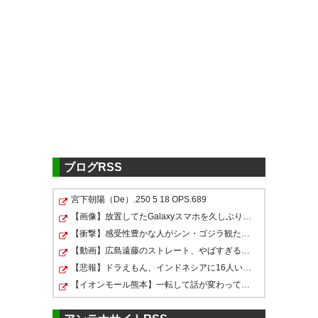
小塚きゅん…
ようやく実力を
発揮できる様になってきた頃合
いだったから、もっともっと、
小塚…
頑張って！！ もっと輝
ずっとずっとフロンターレで輝
ける
く姿観たかったぞ…
トリニー
タ時代に観て一目惚れした選
— もちゃ (mochamochapi)
手。これからもずっと活躍見守
2023, 7月 6
っています。
ブログRSS
—
ふぇる☆なんでぃっち
宮下朝陽（De）.250 5 18 OPS.689
(Fernand_1979)
2023, 7月 6
小塚くんのコメント、うるうる
【画像】放置してたGalaxyスマホを久しぶりに起動したら…
【衝撃】感受性豊かな人がシン・ゴジラ観た時の感想がコ…
くる。練習でのムードメーカー
【動画】広島遠藤のストレート、やばすぎるｗｗｗｗｗｗ…
ぶり、ファンサで最後まで目を
【悲報】ドラえもん、インドネシアに16人いることが判明…
合わせてくれる優しさ。なによ
選手放出多すぎて悲しい 小塚な
【イオンモール熊本】一転して話が変わってくる「従業員…
りこれからどんどん試合で魅せ
んて絶対出したらあかんでしょ