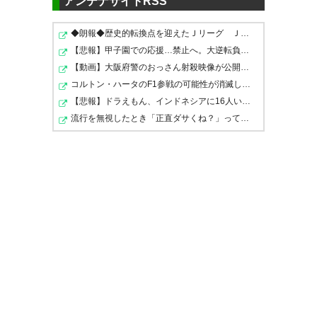
アンテナサイトRSS
てくれるのだと思っていたタイ
— レッドカード (reBorngk)
ミングでこれは寂しい
◆朗報◆歴史的転換点を迎えたＪリーグ Ｊ１史上最多６万…
2023, 7月 6
【悲報】甲子園での応援…禁止へ。大逆転負けの投手号泣「…
— かぎね (kagi_note)
2023, 7月
【動画】大阪府警のおっさん射殺映像が公開される。当然…
6
コルトン・ハータのF1参戦の可能性が消滅したらしい
【悲報】ドラえもん、インドネシアに16人いることが判明…
決まっちゃったよ…。 小塚、短
流行を無視したとき「正直ダサくね？」ってなるファッシ…
い間だったけどありがとう
小塚、韓国行ってしまった
— Mr.Fro男
(Mr__frontale)
— 水野（5016）和糸己
2023, 7月 6
(Kazunor1)
2023, 7月 6
せっかく調子出てきて、チーム
うわあ、マジかよ 噂であって移
を変えてくれそうな空気感のあ
籍するなんて思わなかったよ、
った小塚退団。 まじで痛い。 も