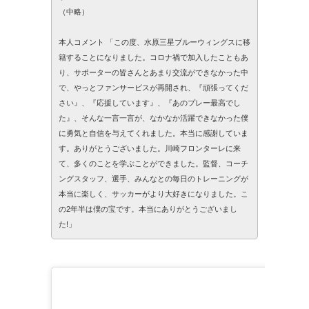
（中略）
本人コメント 「この度、水原三星ブルーウィングスに移
籍することになりました。コロナ禍で加入したこともあ
り、サポーターの皆さんとあまり交流ができなかった中
で、やっとファンサービスが再開され、『頑張ってくだ
さい』、『応援しています』、『あのプレー最高でし
た』、そんな一言一言が、なかなか活躍できなかった僕
に勇気と自信を与えてくれました。本当に感謝していま
す。ありがとうございました。川崎フロンターレに来
て、多くのことを学ぶことができました。監督、コーチ
ングスタッフ、選手、みんなとの毎日のトレーニングが
本当に楽しく、サッカーがより大好きになりました。こ
の2年半は僕の宝です。本当にありがとうございまし
た!」