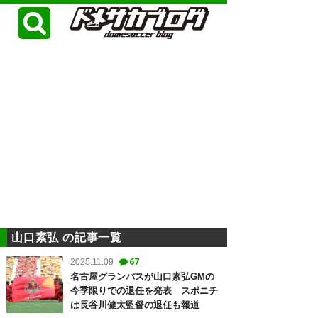
山口素弘 の記事一覧
67
2025.11.09
名古屋グランパスが山口素弘GMの
今季限りでの退任を発表 スポニチ
は長谷川健太監督の退任も報道