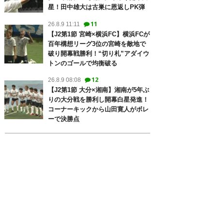
星！田中雄大は古巣に恩返しPK弾
11
26.8.9 11:11
【J2第1節 宮崎×横浜FC】横浜FCが
百年構想リーグ3位の宮崎を敵地で
破り開幕戦勝利！“切り札”アダイウ
トンのゴールで均衡破る
12
26.8.9 08:08
【J2第1節 大分×湘南】湘南が5年ぶ
りの大分戦を勝利し開幕白星発進！
コーナーキックから山田寛人がボレ
ーで決勝点