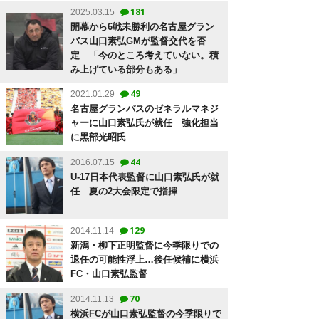
181
2025.03.15
開幕から6戦未勝利の名古屋グラン
パス山口素弘GMが監督交代を否
定 「今のところ考えていない。積
み上げている部分もある」
49
2021.01.29
名古屋グランパスのゼネラルマネジ
ャーに山口素弘氏が就任 強化担当
に黒部光昭氏
44
2016.07.15
U-17日本代表監督に山口素弘氏が就
任 夏の2大会限定で指揮
129
2014.11.14
新潟・柳下正明監督に今季限りでの
退任の可能性浮上…後任候補に横浜
FC・山口素弘監督
70
2014.11.13
横浜FCが山口素弘監督の今季限りで