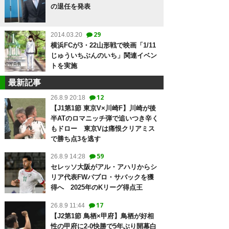
の退任を発表
29
2014.03.20
横浜FCが3・22山形戦で映画「1/11
じゅういちぶんのいち」関連イベン
トを実施
最新記事
12
26.8.9 20:18
【J1第1節 東京V×川崎F】川崎が後
半ATのロマニッチ弾で追いつき辛く
もドロー 東京Vは痛恨クリアミス
で勝ち点3を逃す
59
26.8.9 14:28
セレッソ大阪がアル・アハリからシ
リア代表FWパブロ・サバックを獲
得へ 2025年のKリーグ得点王
17
26.8.9 11:44
【J2第1節 鳥栖×甲府】鳥栖が好相
性の甲府に2-0快勝で5年ぶり開幕白