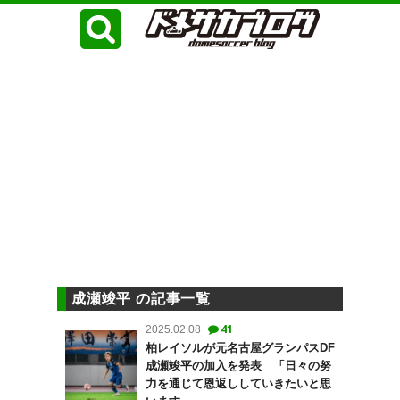
成瀬竣平 の記事一覧
41
2025.02.08
柏レイソルが元名古屋グランパスDF
成瀬竣平の加入を発表 「日々の努
力を通じて恩返ししていきたいと思