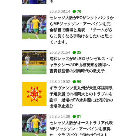
る
70
26.8.6 08:14
セレッソ大阪がFCザンクトパウリか
らMFジャクソン・アーバインを完
全移籍で獲得と発表 「チームがさ
らに良くなる手助けをしたいと思っ
ています」
35
26.8.6 01:54
浦和レッズがMLSロサンゼルス・ギ
ャラクシーのDF山根視来を獲得へ
曺貴裁監督の湘南時代の教え子
90
26.8.5 19:52
ギラヴァンツ北九州が天皇杯福岡県
予選決勝での福岡大とのトラブルを
謝罪 退場のFW永井龍には2試合の
出場停止処分
81
26.8.5 14:39
セレッソ大阪がオーストラリア代表
MFジャクソン・アーバインを獲得
か クラブはXに“匂わせ”ポスト