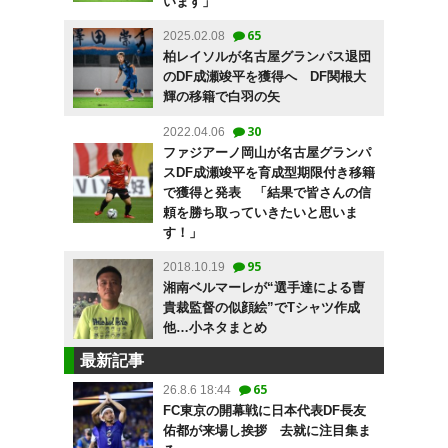
います」
65
2025.02.08
柏レイソルが名古屋グランパス退団
のDF成瀬竣平を獲得へ DF関根大
輝の移籍で白羽の矢
30
2022.04.06
ファジアーノ岡山が名古屋グランパ
スDF成瀬竣平を育成型期限付き移籍
で獲得と発表 「結果で皆さんの信
頼を勝ち取っていきたいと思いま
す！」
95
2018.10.19
湘南ベルマーレが“選手達による曺
貴裁監督の似顔絵”でTシャツ作成
他…小ネタまとめ
最新記事
65
26.8.6 18:44
FC東京の開幕戦に日本代表DF長友
佑都が来場し挨拶 去就に注目集ま