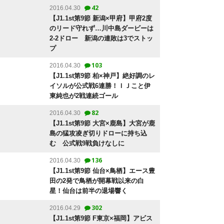
42
2016.04.30
【J1.1st第9節 新潟×甲府】甲府2度
のリード守れず…川中島ダービーは
2-2ドロー 新潟の連敗は3でストッ
プ
103
2016.04.30
【J1.1st第9節 柏×神戸】絶好調のレ
イソルが公式戦6連勝！ＩＪこと伊
東純也が2戦連続ゴール
82
2016.04.30
【J1.1st第9節 大宮×鹿島】大宮が鹿
島の猛攻凌ぎ切りドローに持ち込
む 公式戦9戦負けなしに
136
2016.04.30
【J1.1st第9節 仙台×鳥栖】エース豊
田の2発で鳥栖が開幕戦以来の白
星！仙台は前半の退場響く
302
2016.04.29
【J1.1st第9節 F東京×福岡】アビス