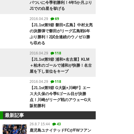
パついに今季初勝利！4年5か月ぶり
J1での白星を挙げる
69
2016.04.29
【J1.1st第9節 磐田×広島】中村太亮
の決勝弾で磐田がリーグ広島戦6年
ぶり勝利！2試合連続のウノゼロ勝
ち収める
118
2016.04.29
【J1.1st第9節 浦和×名古屋】KLM
＋柏木のゴールで浦和が快勝！名古
屋を下し首位をキープ
118
2016.04.29
【J1.1st第9節 G大阪×川崎F】エー
ス大久保の今季6ゴール目が決勝
点！川崎がリーグ戦のアウェーG大
阪初勝利
最新記事
43
26.8.7 15:44
鹿児島ユナイテッドFCがFWフアン