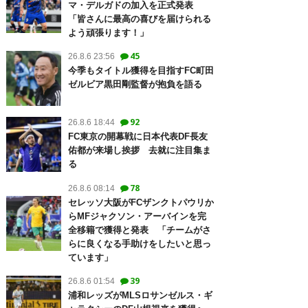
マ・デルガドの加入を正式発表
「皆さんに最高の喜びを届けられる
よう頑張ります！」
45
26.8.6 23:56
今季もタイトル獲得を目指すFC町田
ゼルビア黒田剛監督が抱負を語る
92
26.8.6 18:44
FC東京の開幕戦に日本代表DF長友
佑都が来場し挨拶 去就に注目集ま
る
78
26.8.6 08:14
セレッソ大阪がFCザンクトパウリか
らMFジャクソン・アーバインを完
全移籍で獲得と発表 「チームがさ
らに良くなる手助けをしたいと思っ
ています」
39
26.8.6 01:54
浦和レッズがMLSロサンゼルス・ギ