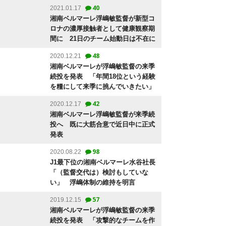
40
2021.01.17
湘南ベルマーレ浮嶋敏監督が新型コ
ロナの濃厚接触者として健康観察期
間に 21日のチーム始動日は不在に
48
2020.12.21
湘南ベルマーレが浮嶋敏監督の来季
続投を発表 「年間18位という経験
を糧にして来季に挑んでいきたい」
42
2020.12.17
湘南ベルマーレ浮嶋敏監督が来季続
投へ 既に大筋合意で近日中に正式
発表
98
2020.08.22
J1最下位の湘南ベルマーレ水谷社長
「（監督交代は）検討もしていな
い」 浮嶋体制の維持を明言
57
2019.12.15
湘南ベルマーレが浮嶋敏監督の来季
続投を発表 「攻撃的なチームを作