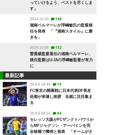
っていけるよう、ベストを尽くしま
す」
168
2019.10.10
湘南ベルマーレが浮嶋敏氏の監督就
任を発表 「『湘南スタイル』に磨
きを」
152
2019.10.09
曺貴裁監督退任の湘南ベルマーレ、
後任監督はU-18の浮嶋敏監督が有力
に
最新記事
19
26.8.6 18:44
FC東京の開幕戦に日本代表DF長友
佑都が来場し挨拶 去就に注目集ま
る
64
26.8.6 08:14
セレッソ大阪がFCザンクトパウリか
らMFジャクソン・アーバインを完
全移籍で獲得と発表 「チームがさ