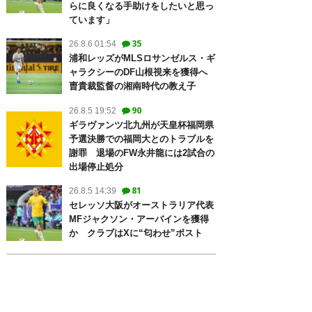
らに良くなる手助けをしたいと思っ
ています」
35
26.8.6 01:54
浦和レッズがMLSロサンゼルス・ギ
ャラクシーのDF山根視来を獲得へ
曺貴裁監督の湘南時代の教え子
90
26.8.5 19:52
ギラヴァンツ北九州が天皇杯福岡県
予選決勝での福岡大とのトラブルを
謝罪 退場のFW永井龍には2試合の
出場停止処分
81
26.8.5 14:39
セレッソ大阪がオーストラリア代表
MFジャクソン・アーバインを獲得
か クラブはXに“匂わせ”ポスト